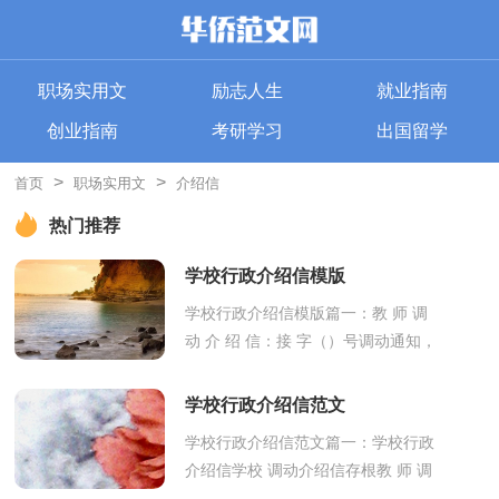
职场实用文
励志人生
就业指南
创业指南
考研学习
出国留学
>
>
首页
职场实用文
介绍信
热门推荐
学校行政介绍信模版
学校行政介绍信模版篇一：教 师 调
动 介 绍 信：接 字（）号调动通知，
兹介绍 同志等 名（详见附名单）前来
你处分配工作，到时请接洽为荷。此
学校行政介绍信范文
致敬礼年 月 ...
学校行政介绍信范文篇一：学校行政
介绍信学校 调动介绍信存根教 师 调
动 介 绍 信：接 字（）号调动通知，