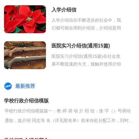
兹介绍 同志等 名（详见附名单）前来
入学介绍信
你处分配工...
入学介绍信在不断进步的社会中，我
们都可能会用到介绍信，介绍信是用
来介绍联系接洽事宜的一种应用文
体，是应用写作研究的文体之一。你
医院实习介绍信(通用15篇)
所见过的介...
医院实习介绍信(通用15篇)在社会发
展不断提速的今天，接触并使用介绍
信的人越来越多，介绍信适用于单位
与单位之间的工作来往所需，是一种
最新推荐
较为正规...
学校行政介绍信模版
学校行政介绍信模版篇一：教 师 调 动 介 绍 信：接 字（）号调动
通知，兹介绍 同志等 名（详见附名单）前来你处分配工作，到时请
接洽为荷。此致敬礼年 月 日篇二：行政关系介绍信师市调字20X...