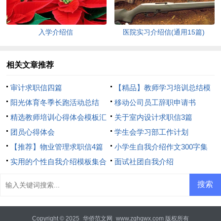
入学介绍信
医院实习介绍信(通用15篇)
相关文章推荐
审计求职信四篇
【精品】教师学习培训总结模
阳光体育冬季长跑活动总结
板8篇
移动公司员工辞职申请书
精选教师培训心得体会模板汇
关于室内设计求职信3篇
总8篇
团员心得体会
学生会学习部工作计划
【推荐】物业管理求职信4篇
小学生自我介绍作文300字集
实用的个性自我介绍模板集合
合7篇
面试社团自我介绍
6篇
Copyright © 2025
华侨范文网
www.zghqwx.com 版权所有