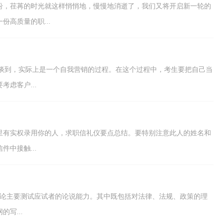
纷，荏苒的时光就这样悄悄地，慢慢地消逝了，我们又将开启新一轮的
高质量的职...
经谈到，实际上是一个自我营销的过程。在这个过程中，考生要把自己当
虑客户...
有实权录用你的人，求职信礼仪要点总结。要特别注意此人的姓名和
中接触...
讨论主要测试应试者的论说能力。其中既包括对法律、法规、政策的理
写...