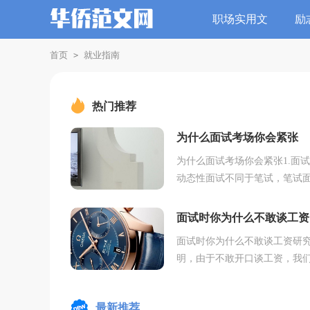
职场实用文
励
首页
就业指南
>
热门推荐
为什么面试考场你会紧张
为什么面试考场你会紧张1.面
动态性面试不同于笔试，笔试
的是考题，而面试面对的是考
面试时间短，考官现场看表现
面试时你为什么不敢谈工资
许是敲门时无人应...
面试时你为什么不敢谈工资研
明，由于不敢开口谈工资，我
能错失了50万美元。你是否有
恐惧症?你是否害怕冒险，面试
最新推荐