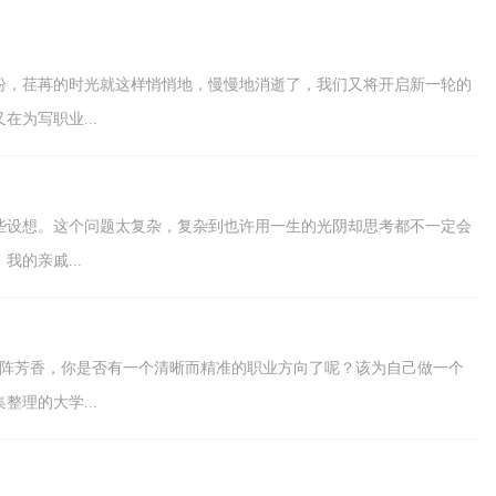
那么一份好的职业规...
纷，荏苒的时光就这样悄悄地，慢慢地消逝了，我们又将开启新一轮的
为写职业...
些设想。这个问题太复杂，复杂到也许用一生的光阴却思考都不一定会
的亲戚...
一阵芳香，你是否有一个清晰而精准的职业方向了呢？该为自己做一个
理的大学...