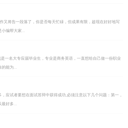
工作又将告一段落了，你是否每天忙碌，但成果有限，趁现在好好地写
编帮大家...
你好!我是一名大专应届毕业生，专业是商务英语，一直想给自己做一份职业
能为...
多，应试者要想在面试答辩中获得成功,必须注意以下几个问题：第一，
好多...