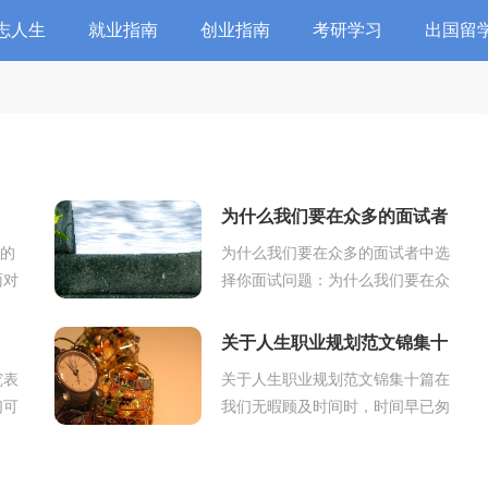
志人生
就业指南
创业指南
考研学习
出国留
为什么我们要在众多的面试者
中选择你
试的
为什么我们要在众多的面试者中选
面对
择你面试问题：为什么我们要在众
官。
多的面试者中选择你?解答思路：
。也
把你的优势说出来,这个就好比说
关于人生职业规划范文锦集十
推销产品,你要把...
篇
究表
关于人生职业规划范文锦集十篇在
们可
我们无暇顾及时间时，时间早已匆
谈判
匆流逝，你是否对未来感到迷茫
时
呢？该为自己做一个职业规划了。