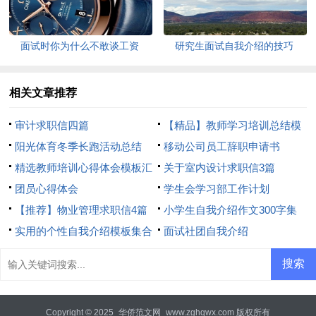
面试时你为什么不敢谈工资
研究生面试自我介绍的技巧
相关文章推荐
审计求职信四篇
【精品】教师学习培训总结模
阳光体育冬季长跑活动总结
板8篇
移动公司员工辞职申请书
精选教师培训心得体会模板汇
关于室内设计求职信3篇
总8篇
团员心得体会
学生会学习部工作计划
【推荐】物业管理求职信4篇
小学生自我介绍作文300字集
实用的个性自我介绍模板集合
合7篇
面试社团自我介绍
6篇
Copyright © 2025
华侨范文网
www.zghqwx.com 版权所有