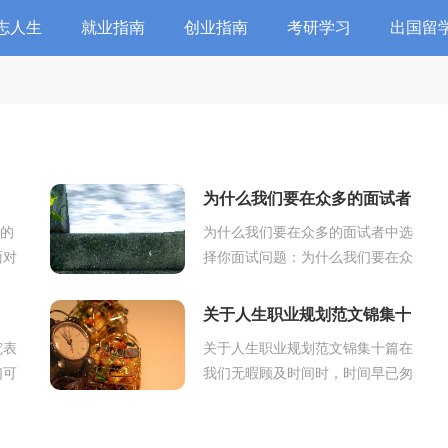
志人生
就业指南
创业指南
考研学习
出国留
为什么我们要在众多的面试者
中选择你
试的
为什么我们要在众多的面试者中选
面对
择你面试问题：为什么我们要在众
官。
多的面试者中选择你?解答思路：
。也
把你的优势说出来,这个就好比说
关于人生职业规划范文锦集十
推销产品,你要把...
篇
究表
关于人生职业规划范文锦集十篇在
们可
我们无暇顾及时间时，时间早已匆
谈判
匆流逝，你是否对未来感到迷茫
时
呢？该为自己做一个职业规划了。