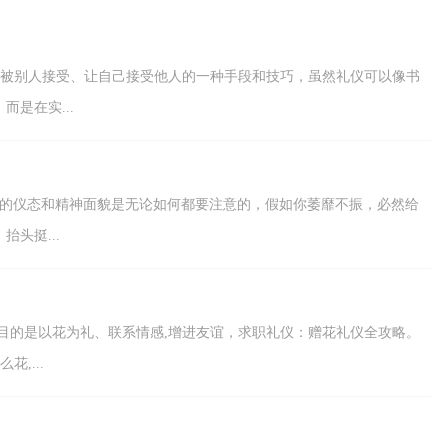
那么一份好的职业规...
被别人接受、让自己接受他人的一种手段和技巧，虽然礼仪可以像书
是在实...
你的仪态和精神面貌是无论如何都要注意的，假如你萎靡不振，必然给
头挺...
目的是以花为礼、联系情感,增进友谊，求职礼仪：赠花礼仪全攻略。
,...