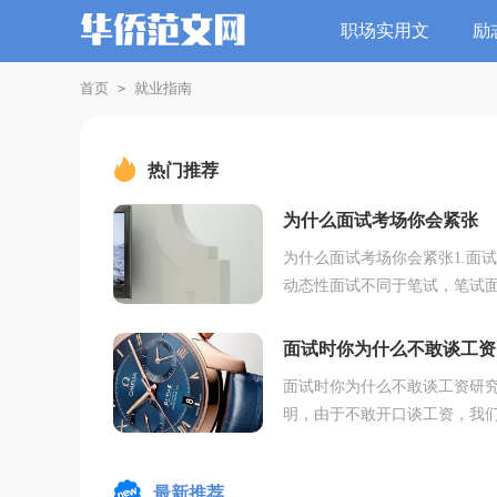
职场实用文
励
首页
就业指南
>
热门推荐
为什么面试考场你会紧张
为什么面试考场你会紧张1.面
动态性面试不同于笔试，笔试
的是考题，而面试面对的是考
面试时间短，考官现场看表现
面试时你为什么不敢谈工资
许是敲门时无人应...
面试时你为什么不敢谈工资研
明，由于不敢开口谈工资，我
能错失了50万美元。你是否有
恐惧症?你是否害怕冒险，面试
最新推荐