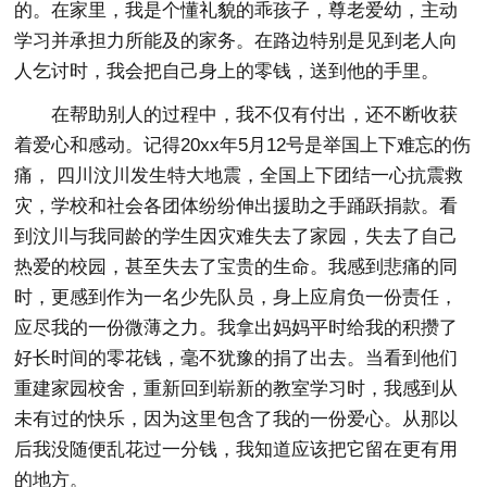
的。在家里，我是个懂礼貌的乖孩子，尊老爱幼，主动
学习并承担力所能及的家务。在路边特别是见到老人向
人乞讨时，我会把自己身上的零钱，送到他的手里。
在帮助别人的过程中，我不仅有付出，还不断收获
着爱心和感动。记得20xx年5月12号是举国上下难忘的伤
痛， 四川汶川发生特大地震，全国上下团结一心抗震救
灾，学校和社会各团体纷纷伸出援助之手踊跃捐款。看
到汶川与我同龄的学生因灾难失去了家园，失去了自己
热爱的校园，甚至失去了宝贵的生命。我感到悲痛的同
时，更感到作为一名少先队员，身上应肩负一份责任，
应尽我的一份微薄之力。我拿出妈妈平时给我的积攒了
好长时间的零花钱，毫不犹豫的捐了出去。当看到他们
重建家园校舍，重新回到崭新的教室学习时，我感到从
未有过的快乐，因为这里包含了我的一份爱心。从那以
后我没随便乱花过一分钱，我知道应该把它留在更有用
的地方。