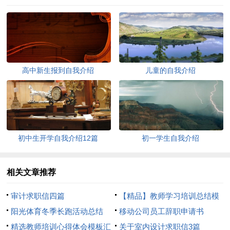
高中新生报到自我介绍
儿童的自我介绍
初中生开学自我介绍12篇
初一学生自我介绍
相关文章推荐
审计求职信四篇
【精品】教师学习培训总结模
阳光体育冬季长跑活动总结
板8篇
移动公司员工辞职申请书
精选教师培训心得体会模板汇
关于室内设计求职信3篇