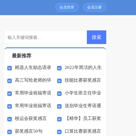
会员登录
会员注册
最新推荐
精选人生励志语录
2022年简洁的人生
高三写给老师的毕
技能比赛获奖感言
93句
励志语录56句
常用毕业祝福寄语
小学生班主任毕业
业寄语
常用毕业祝福寄语
送别毕业生寄语通
汇总（通用100句）
寄语
校运会获奖感言
【精华】员工获奖
汇总（精选80句）
用
获奖感言50句
口算比赛获奖感言
感言发言稿4篇