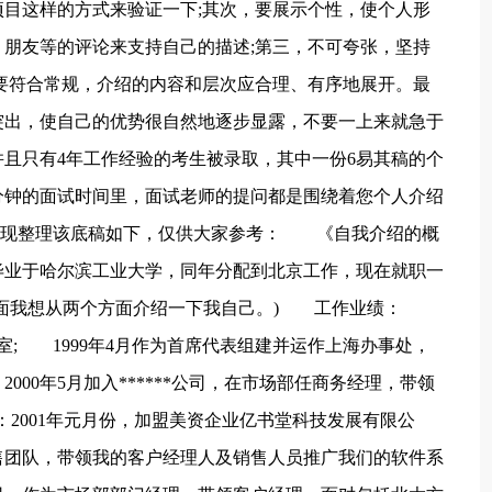
目这样的方式来验证一下;其次，要展示个性，使个人形
朋友等的评论来支持自己的描述;第三，不可夸张，坚持
要符合常规，介绍的内容和层次应合理、有序地展开。最
突出，使自己的优势很自然地逐步显露，不要一上来就急于
且只有4年工作经验的考生被录取，其中一份6易其稿的个
分钟的面试时间里，面试老师的提问都是围绕着您个人介绍
的。现整理该底稿如下，仅供大家参考： 《自我介绍的概
毕业于哈尔滨工业大学，同年分配到北京工作，现在就职一
下面我想从两个方面介绍一下我自己。) 工作业绩：
实验室; 1999年4月作为首席代表组建并运作上海办事处，
000年5月加入******公司，在市场部任商务经理，带领
3：2001年元月份，加盟美资企业亿书堂科技发展有限公
售团队，带领我的客户经理人及销售人员推广我们的软件系