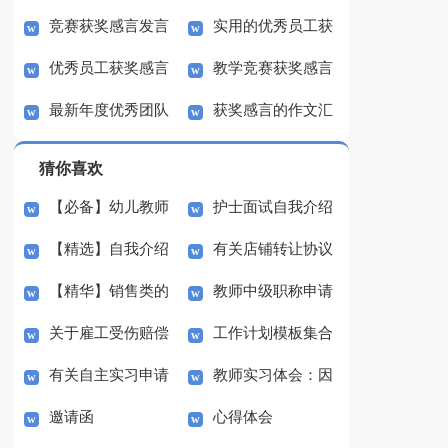
竞赛获奖感言发言
实用的优秀员工获
优秀员工获奖感言
教学竞赛获奖感言
稿
奖感言发言稿4篇
最新年度优秀团队
获奖感言的作文汇
演讲稿
获奖感言样本
编5篇
猜你喜欢
【必备】幼儿教师
护士面试自我介绍
【精选】自我介绍
有关店铺转让协议
培训总结集合5篇
(汇编15篇)
【精华】销售类的
教师中级职称申请
的作文300字集锦八篇
书3篇
关于雇工受伤赔偿
工作计划模板集合
实习报告锦集六篇
书
有关自主实习申请
教师实习体会：因
协议书范本（精选3
七篇
邀请函
心得体会
书3篇
材施教
篇）