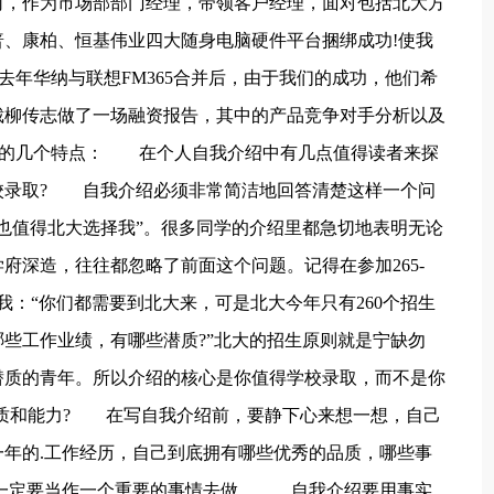
，作为市场部部门经理，带领客户经理，面对包括北大方
、康柏、恒基伟业四大随身电脑硬件平台捆绑成功!使我
去年华纳与联想FM365合并后，由于我们的成功，他们希
裁柳传志做了一场融资报告，其中的产品竞争对手分析以及
人的几个特点： 在个人自我介绍中有几点值得读者来探
录取? 自我介绍必须非常简洁地回答清楚这样一个问
也值得北大选择我”。很多同学的介绍里都急切地表明无论
府深造，往往都忽略了前面这个问题。记得在参加265-
我：“你们都需要到北大来，可是北大今年只有260个招生
些工作业绩，有哪些潜质?”北大的招生原则就是宁缺勿
潜质的青年。所以介绍的核心是你值得学校录取，而不是你
质和能力? 在写自我介绍前，要静下心来想一想，自己
年的.工作经历，自己到底拥有哪些优秀的品质，哪些事
析一定要当作一个重要的事情去做。 自我介绍要用事实