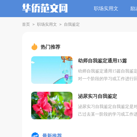
职场实用文
励
首页
职场实用文
自我鉴定
>
>
热门推荐
幼师自我鉴定通用15篇
幼师自我鉴定通用15篇自我鉴
对一个阶段的学习或工作进行
检查并分析评价，自我鉴定可
结以往思想，发扬成绩，让我
泌尿实习自我鉴定
起来学习写自我鉴...
泌尿实习自我鉴定自我鉴定是
己过去某一阶段的学习或工作
分析，并作出相应的总结，它
给我们下一阶段的学习生活做
最新推荐