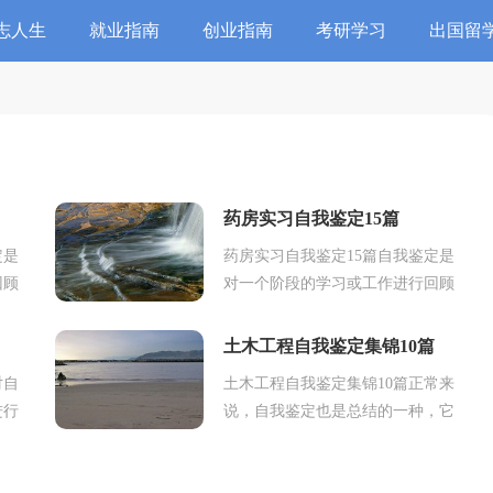
志人生
就业指南
创业指南
考研学习
出国留
药房实习自我鉴定15篇
定是
药房实习自我鉴定15篇自我鉴定是
回顾
对一个阶段的学习或工作进行回顾
以总
检查并分析评价，自我鉴定使我们
们一
及时找出错误并改正，不妨让我们
土木工程自我鉴定集锦10篇
用心总结，认真完...
对自
土木工程自我鉴定集锦10篇正常来
进行
说，自我鉴定也是总结的一种，它
可以
可以帮助我们了解自己的优点和缺
指
点，不如我们来制定一份自我鉴定