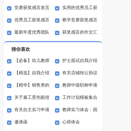
竞赛获奖感言发言
实用的优秀员工获
优秀员工获奖感言
教学竞赛获奖感言
稿
奖感言发言稿4篇
最新年度优秀团队
获奖感言的作文汇
演讲稿
获奖感言样本
编5篇
猜你喜欢
【必备】幼儿教师
护士面试自我介绍
【精选】自我介绍
有关店铺转让协议
培训总结集合5篇
(汇编15篇)
【精华】销售类的
教师中级职称申请
的作文300字集锦八篇
书3篇
关于雇工受伤赔偿
工作计划模板集合
实习报告锦集六篇
书
有关自主实习申请
教师实习体会：因
协议书范本（精选3
七篇
邀请函
心得体会
书3篇
材施教
篇）