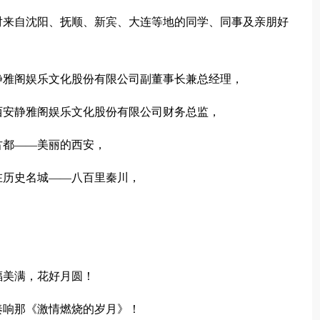
对来自沈阳、抚顺、新宾、大连等地的同学、同事及亲朋好
静雅阁娱乐文化股份有限公司副董事长兼总经理，
西安静雅阁娱乐文化股份有限公司财务总监，
古都——美丽的西安，
爱在历史名城——八百里秦川，
，
福美满，花好月圆！
奏响那《激情燃烧的岁月》！