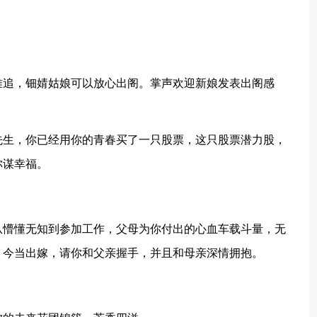
难追，钿婧姑娘可以放心出阁。掌声欢迎新娘发表出阁感
先生，你已经用你的青春买了一只股票，这只股票潜力股，
你谋幸福。
从懵懂无知到参加工作，父母为你付出的心血车载斗量，无
。今当出嫁，请你和父亲握手，并且和母亲深情拥抱。