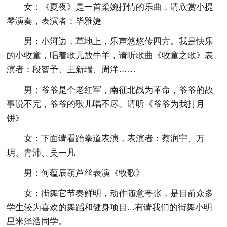
女：《夏夜》是一首柔婉抒情的乐曲，请欣赏小提
琴演奏，表演者：毕雅婕
男：小河边，草地上，乐声悠悠传四方。我是快乐
的小牧童，唱着歌儿放牛羊，请听歌曲《牧童之歌》表
演者：段智予、王新瑞、周洋……
男：爷爷是个老红军，南征北战为革命，爷爷的故
事说不完，爷爷的歌儿唱不尽。请听《爷爷为我打月
饼》
女：下面请看跆拳道表演，表演者：蔡润宇、万
玥、青沛、吴一凡
男：何蕴辰葫芦丝表演《牧歌》
女：街舞它节奏鲜明，动作随意夸张，是目前众多
学生较为喜欢的舞蹈和健身项目...有请我们的街舞小明
星米泽浩同学。