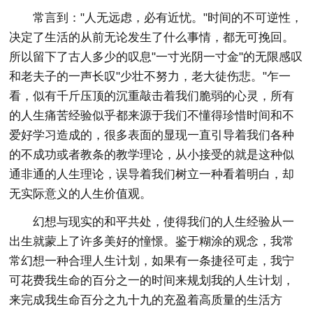
常言到："人无远虑，必有近忧。"时间的不可逆性，
决定了生活的从前无论发生了什么事情，都无可挽回。
所以留下了古人多少的叹息"一寸光阴一寸金"的无限感叹
和老夫子的一声长叹"少壮不努力，老大徒伤悲。"乍一
看，似有千斤压顶的沉重敲击着我们脆弱的心灵，所有
的人生痛苦经验似乎都来源于我们不懂得珍惜时间和不
爱好学习造成的，很多表面的显现一直引导着我们各种
的不成功或者教条的教学理论，从小接受的就是这种似
通非通的人生理论，误导着我们树立一种看着明白，却
无实际意义的人生价值观。
幻想与现实的和平共处，使得我们的人生经验从一
出生就蒙上了许多美好的憧憬。鉴于糊涂的观念，我常
常幻想一种合理人生计划，如果有一条捷径可走，我宁
可花费我生命的百分之一的时间来规划我的人生计划，
来完成我生命百分之九十九的充盈着高质量的生活方