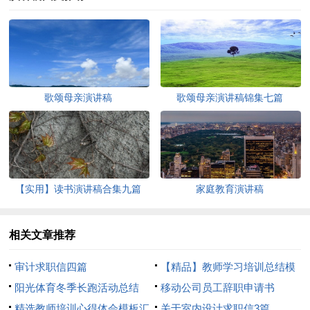
歌颂母亲演讲稿
歌颂母亲演讲稿锦集七篇
【实用】读书演讲稿合集九篇
家庭教育演讲稿
相关文章推荐
审计求职信四篇
【精品】教师学习培训总结模
阳光体育冬季长跑活动总结
板8篇
移动公司员工辞职申请书
精选教师培训心得体会模板汇
关于室内设计求职信3篇