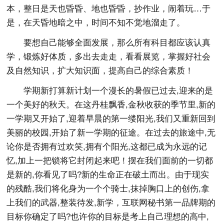
本，整日是天也昏昏、地也昏昏，抄作业，闹着玩…于
是，在天昏地暗之中，时间不知不觉地溜走了。
要想自己能够全面发展，那么所有科目都应该认真
学，锻炼好体质，多出去走走，看看展览，掌握好社会
及自然知识，扩大知识面，提高自己的综合素质！
学期新打算新计划一个漫长的暑假已过去,迎来的是
一个美好的秋天。在这丹桂飘香,金秋收获的季节里,新的
一学期又开始了,迎着早晨的第一缕阳光,我们又重新回到
美丽的校园,开始了新一学期的征途。在过去的旅途中,无
论你是否拥有过欢笑,拥有个阳光,这都已成为永远的记
忆,加上一把锁将它封闭起来吧！摆在我们面前的一切都
是新的,你看见了吗?新的生命正在破土而出。由于现实
的残酷,我们将化身为一个个骑士,抹掉胸口上的创伤,拿
上我们的武器,整装待发,新学，互联网秘书第一品牌期的
目标你确定了吗?也许你的目标是考上自己理想的高中,