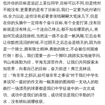
也许你的目标是追赶上某位同学,目标可以不同,但是绝对
不能没有,更重要的是有了目标后,我们一定要为此付诸行
动,全力以赴,这些没有必要拿张纸唰唰大笔抹几下,但是
在你的头脑中一定得有个奋斗目标,有个全套打算,没有目
标就是没有终点,一个连自己终点,都不知在哪里的人,将
如何完成这段旅程,当然这一路不会是一帆风顺,它总会有
让你黯然流泪的时候,不过阴天之后总会是晴天的,因为你
是一个骑士,拥有骑士精神,勇敢的骑士,不会被任何困难
打倒！那么，我们需要一步一个脚印,踏踏实实地做学问,
书山有路勤为径，学海无涯苦作舟。让我们共同探索未
知世界，向着自己的目标，奋力前进！弗兰克林说
过："有非常之胆识,始可做非常之事业"对于我们中学生
来说写一篇好的作文画一幅美丽的图画唱一支动人的歌
曲打一场漂亮的球赛都是我们中学征途中的一次次成
功。成功中是我们的喜悦，成功背后是我们辛勤的汗
水，没有耕耘就哪收获。