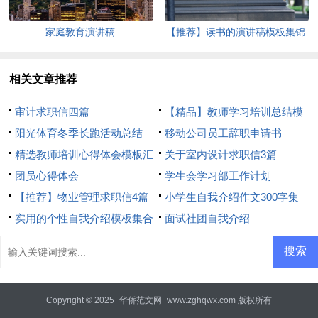
家庭教育演讲稿
【推荐】读书的演讲稿模板集锦
五篇
相关文章推荐
审计求职信四篇
【精品】教师学习培训总结模
阳光体育冬季长跑活动总结
板8篇
移动公司员工辞职申请书
精选教师培训心得体会模板汇
关于室内设计求职信3篇
总8篇
团员心得体会
学生会学习部工作计划
【推荐】物业管理求职信4篇
小学生自我介绍作文300字集
实用的个性自我介绍模板集合
合7篇
面试社团自我介绍
6篇
Copyright © 2025
华侨范文网
www.zghqwx.com 版权所有