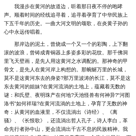
我漫步在黄河的故道边，听着那日夜不停的咆哮
声。顺着时间的经线追寻着，追寻着孕育了中华民族上
下五千年的历史。一曲大河文明的颂歌，在炎黄子孙的
心中永远传唱着。
那岸边的泥土，曾烧成一个又一个的彩陶，上下翻
滚的波浪，曾铸成青铜器上多姿多彩的花纹。那千佛洞
里飞天壁画，是先人用这黄河之水调配的。那神奇的甲
骨文，是先人在黄河岸上构想的。那蜿蜒万里的长城，
莫不是这黄河东去的身姿?那万里波涛的长江，莫不是这
东去黄河的姐妹?在黄河流淌的土地上，蕴藏着无数的
谜：和氏壁、夜明珠产在何地?天池怪兽有何神异?“河图
洛书”如何祥瑞?在黄河流淌的土地上，孕育了无数的神
奇：从黄河的血液里，不仅流淌出《诗经》、《离
骚》、《长恨歌》，还流淌出哲人孔子，诗人李白，革
命先行者孙中山，更会流淌出千古不息的民族精神。我