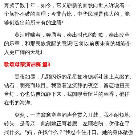
奔腾了数千年，如今，它又崭新的面貌向世人诉说着一
个颠扑不破的真理：今非昔比，中华民族是伟大的，能
够创造出前所未有的业绩!
黄河呼啸着，奔腾着，奏出时代的凯歌，奏出改革
的乐章，和那民族觉醒的意识!它将以前所未有的雄姿步
入更广阔的天地!
歌颂母亲演讲稿 篇3
黑夜如墨，几颗闪烁的星星如哈德斯斗篷上点缀的.
钻石，明亮而炫目。我望着这沉静的夜空，留恋地扭亮
台灯，心也仿佛沉静下来，我闻嗅着留兰的幽香，徜徉
在书的海洋。
突然，一阵窸窸窣窣的声音贯入耳鼓，我不耐烦地
转头，是母亲。此刻她正弯着腰，左顾右盼，仿佛在寻
找什么。“妈，在找什么？”我忍不住开口。她的身体微微