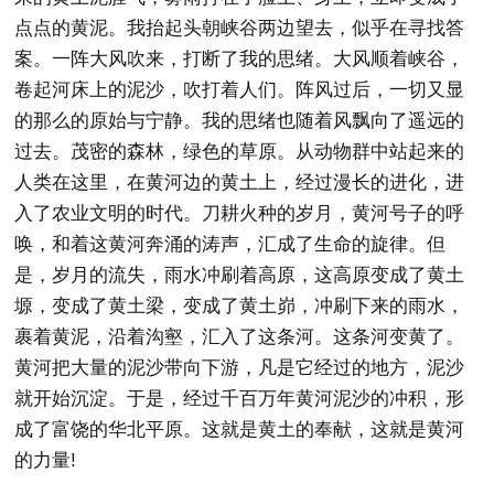
点点的黄泥。我抬起头朝峡谷两边望去，似乎在寻找答
案。一阵大风吹来，打断了我的思绪。大风顺着峡谷，
卷起河床上的泥沙，吹打着人们。阵风过后，一切又显
的那么的原始与宁静。我的思绪也随着风飘向了遥远的
过去。茂密的森林，绿色的草原。从动物群中站起来的
人类在这里，在黄河边的黄土上，经过漫长的进化，进
入了农业文明的时代。刀耕火种的岁月，黄河号子的呼
唤，和着这黄河奔涌的涛声，汇成了生命的旋律。但
是，岁月的流失，雨水冲刷着高原，这高原变成了黄土
塬，变成了黄土梁，变成了黄土峁，冲刷下来的雨水，
裹着黄泥，沿着沟壑，汇入了这条河。这条河变黄了。
黄河把大量的泥沙带向下游，凡是它经过的地方，泥沙
就开始沉淀。于是，经过千百万年黄河泥沙的冲积，形
成了富饶的华北平原。这就是黄土的奉献，这就是黄河
的力量!