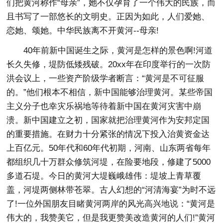
们把黄河称作“母亲”，她不仅孕育了一个伟大的民族，而
且书写了一部悠长的文明史。正因为如此，人们爱她、
恋她、颂她。中华民族离不开黄河--母亲!
40年前新中国诞生之际，黄河是怎样的景色啊!河道
长久失修，堤防低矮残破。20xx年在印度举行的一次防
洪会议上，一些资产阶级学者断言：“黄河是不可征服
的。”他们根本不相信，新中国能够治理黄河。某些帝国
主义分子也幸灾乐祸地等待着新中国在黄河灾害中崩
溃。新中国建立之初，国家就把治理黄河作为安邦定国
的重要措施。在财力十分紧张的情况下投入治黄资金达
上百亿元。50年代和60年代初期，河南、山东两省每年
都组织几十万群众修筑河堤，在险要地段，修建了5000
多道石堤。今日的黄河大堤巍峨雄伟：堤坡上青草覆
盖，河堤两侧林带苍翠。古人幻想的“河清海宴”为时不远
了!一位外国朋友目睹黄河两岸的风光高兴地说：“黄河是
伟大的，我赞美它，但是我更赞美改造黄河的人们!”黄河