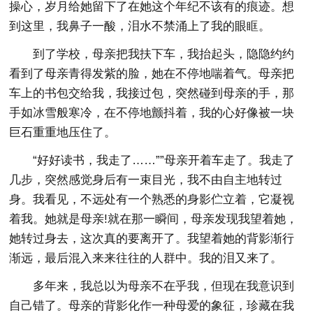
操心，岁月给她留下了在她这个年纪不该有的痕迹。想
到这里，我鼻子一酸，泪水不禁涌上了我的眼眶。
到了学校，母亲把我扶下车，我抬起头，隐隐约约
看到了母亲青得发紫的脸，她在不停地喘着气。母亲把
车上的书包交给我，我接过包，突然碰到母亲的手，那
手如冰雪般寒冷，在不停地颤抖着，我的心好像被一块
巨石重重地压住了。
“好好读书，我走了……””母亲开着车走了。我走了
几步，突然感觉身后有一束目光，我不由自主地转过
身。我看见，不远处有一个熟悉的身影伫立着，它凝视
着我。她就是母亲!就在那一瞬间，母亲发现我望着她，
她转过身去，这次真的要离开了。我望着她的背影渐行
渐远，最后混入来来往往的人群中。我的泪又来了。
多年来，我总以为母亲不在乎我，但现在我意识到
自己错了。母亲的背影化作一种母爱的象征，珍藏在我