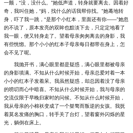
一颤，“没，没什么。”她低声道，转身就要离去。因着好
奇，我叫住她，“妈，找什么的话我帮你找。”她蓦地转
身，吓了我一跳，“是那个小红本，里面还有你——”她忽
的不说了，原本发亮的双眸也黯淡下去，只定定地看了
我一眼，便又转身走了。望着母亲匆匆离去的身影，我
有些恍惚。那个小小的红本子母亲每日都带在身上，怎
会不见了呢。
我抛开书，满心眼里都是疑惑，满心眼里都被母亲
的身影填满。不知从什么时候开始，母亲总爱对着一本
小小的红本子发着呆。我虽然疑惑，却总因着没了母亲
的唠叨而心中暗喜。不知从什么时候开始，我与母亲的
交流仅限于早晚归家时的问候。不知从什么时候开始，
我从母亲的小棉袄变成了一个桀骜而叛逆的女孩。我抚
着莫名发痛的胸口，转手关了台灯，望着窗外闪烁的星
光，躺倒在床上。