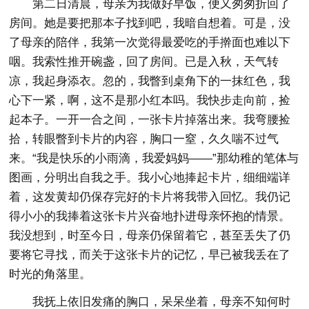
第二日清晨，母亲为我做好早饭，便又匆匆折回了
房间。她是要把那本子找到吧，我暗自想着。可是，没
了母亲的陪伴，我第一次觉得最爱吃的手擀面也难以下
咽。我索性推开碗盏，回了房间。已是入秋，天气转
凉，我起身添衣。忽的，我瞥到桌角下的一抹红色，我
心下一紧，啊，这不是那小红本吗。我快步走向前，捡
起本子。一开一合之间，一张卡片掉落出来。我弯腰捡
拾，转眼瞥到卡片的内容，胸口一窒，久久喘不过气
来。“我是快乐的小雨滴，我爱妈妈——”那幼稚的笔体与
图画，分明出自我之手。我小心地捧起卡片，细细端详
着，这发黄却仍保存完好的卡片将我带入回忆。我仍记
得小小的我捧着这张卡片兴奋地扑进母亲怀抱的情景。
我没想到，时至今日，母亲仍保留着它，甚至丢失了仍
要将它寻找，而关于这张卡片的记忆，早已被我丢在了
时光的角落里。
我抚上依旧发痛的胸口，呆呆坐着，母亲不知何时