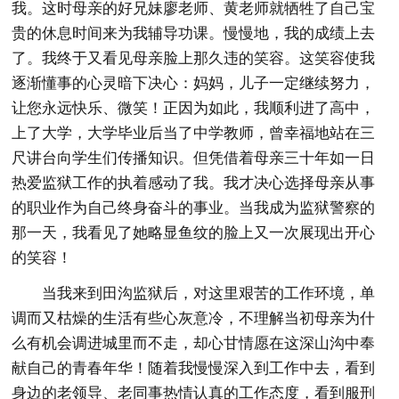
我。这时母亲的好兄妹廖老师、黄老师就牺牲了自己宝
贵的休息时间来为我辅导功课。慢慢地，我的成绩上去
了。我终于又看见母亲脸上那久违的笑容。这笑容使我
逐渐懂事的心灵暗下决心：妈妈，儿子一定继续努力，
让您永远快乐、微笑！正因为如此，我顺利进了高中，
上了大学，大学毕业后当了中学教师，曾幸福地站在三
尺讲台向学生们传播知识。但凭借着母亲三十年如一日
热爱监狱工作的执着感动了我。我才决心选择母亲从事
的职业作为自己终身奋斗的事业。当我成为监狱警察的
那一天，我看见了她略显鱼纹的脸上又一次展现出开心
的笑容！
当我来到田沟监狱后，对这里艰苦的工作环境，单
调而又枯燥的生活有些心灰意冷，不理解当初母亲为什
么有机会调进城里而不走，却心甘情愿在这深山沟中奉
献自己的青春年华！随着我慢慢深入到工作中去，看到
身边的老领导、老同事热情认真的工作态度，看到服刑