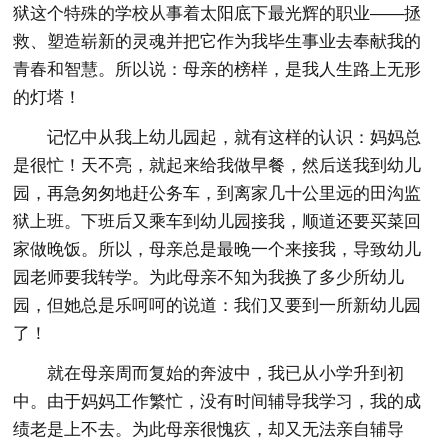
狱这个特殊的学校从事着太阳底下最光辉的职业——拯
救、塑造崭新的灵魂并把它作为我毕生事业去奉献我的
青春和智慧。所以说：母亲的榜样，是我人生路上无形
的灯塔！
记忆中从我上幼儿园起，就有这样的认识：妈妈总
是很忙！天不亮，就起来给我做早餐，然后送我到幼儿
园，再急匆匆地赶公务车，到离家几十公里远的田沟监
狱上班。下班后又乘车到幼儿园接我，顺道还要买菜回
家做晚饭。所以，母亲总是最晚一个来接我，导致幼儿
园老师要我转学。为此母亲不知为我换了多少所幼儿
园，但她总是乐呵呵的说道：我们又要到一所新幼儿园
了！
就在母亲周而复始的奔波中，我已从小学升到初
中。由于妈妈工作繁忙，没有时间辅导我学习，我的成
绩老是上不去。为此母亲很愧疚，却又无法亲自辅导