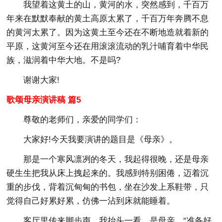
我望着这黄土的山，黄河的水，突然感到，千百万
年来在默默奉献的黄土高原太累了，千百万年奔腾不息
的黄河太累了。因为这黄土至今还在不断地造就着新的
平原，这黄河至今还在用滚滚流动的乳汁哺育着中华民
族，滋润着中华大地。不是吗?
谢谢大家!
歌颂母亲演讲稿 篇5
尊敬的老师们，亲爱的同学们：
大家好!今天我要演讲的题目是《母亲》。
那是一个寒风凛冽的冬天，我起得很晚，还是母亲
硬生生把我从床上拽起来的。我感到特别困倦，迈着沉
重的步伐，背着沉甸甸的书包，坐在沙发上系鞋带，只
觉得自己好累好累，仿佛一沾到床就能睡着。
客厅里传来脚步声，我抬头一看，是母亲。“准备好