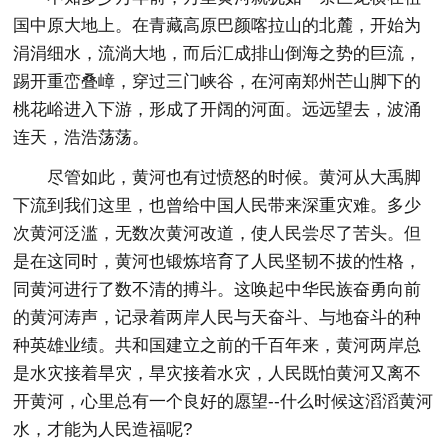
国中原大地上。在青藏高原巴颜喀拉山的北麓，开始为
涓涓细水，流淌大地，而后汇成排山倒海之势的巨流，
踢开重峦叠嶂，穿过三门峡谷，在河南郑州芒山脚下的
桃花峪进入下游，形成了开阔的河面。远远望去，波涌
连天，浩浩荡荡。
尽管如此，黄河也有过愤怒的时候。黄河从大禹脚
下流到我们这里，也曾给中国人民带来深重灾难。多少
次黄河泛滥，无数次黄河改道，使人民尝尽了苦头。但
是在这同时，黄河也锻炼培育了人民坚韧不拔的性格，
同黄河进行了数不清的搏斗。这唤起中华民族奋勇向前
的黄河涛声，记录着两岸人民与天奋斗、与地奋斗的种
种英雄业绩。共和国建立之前的千百年来，黄河两岸总
是水灾接着旱灾，旱灾接着水灾，人民既怕黄河又离不
开黄河，心里总有一个良好的愿望--什么时候这滔滔黄河
水，才能为人民造福呢?