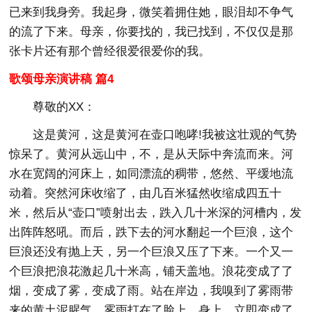
已来到我身旁。我起身，微笑着拥住她，眼泪却不争气
的流了下来。母亲，你要找的，我已找到，不仅仅是那
张卡片还有那个曾经很爱很爱你的我。
歌颂母亲演讲稿 篇4
尊敬的XX：
这是黄河，这是黄河在壶口咆哮!我被这壮观的气势
惊呆了。黄河从远山中，不，是从天际中奔流而来。河
水在宽阔的河床上，如同漂流的稠带，悠然、平缓地流
动着。突然河床收缩了，由几百米猛然收缩成四五十
米，然后从“壶口”喷射出去，跌入几十米深的河槽内，发
出阵阵怒吼。而后，跌下去的河水翻起一个巨浪，这个
巨浪还没有抛上天，另一个巨浪又压了下来。一个又一
个巨浪把浪花激起几十米高，铺天盖地。浪花变成了了
烟，变成了雾，变成了雨。站在岸边，我嗅到了雾雨带
来的黄土泥腥气，雾雨打在了脸上、身上，立即变成了