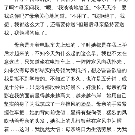
了吗?”母亲问我。“嗯。”我淡淡地答道。“今天天冷，要
我送你吗?”母亲关心地问道。“不用了。”我拒绝了。我
想，我都这么大了，还需要你送?但最后母亲坚持要送
我，我勉强答应了。
母亲是开着电瓶车去上班的，平时她都是在我上学
后才起来的，不知今天为什么起的这么早。我也不太在
意这些，只知道坐在电瓶车上，一阵阵寒风向我扑来，
如果没有母亲那结实的身躯为我抵挡，想必昏昏欲睡的
我是挺不到学校的。不知过了多久，也许是五分钟，或
是十分钟，只觉得那段经历好漫长，好漫长。母亲的背
影在我的面前显得越来越高大，越来越伟岸，她用自己
坚实的身子为我筑成了一座挡风的堡垒。母亲的手紧紧
握住车把，她的背向前微倾，显得有些佝偻，猛烈的风
吹动着母亲的头发，她头上的几根银丝在寒风中闪耀
着……这时，我恍然大悟：母亲终日为生活劳累，为我