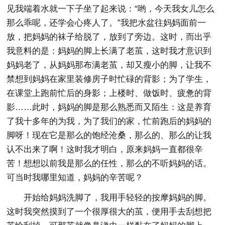
见我端着水就一下子坐了起来说：“哟，今天我女儿怎么
那么乖呢，还学会心疼人了。”我把水盆往妈妈面前一
放，把妈妈的袜子给脱了，放到了旁边。这时，而出乎
我意料的是：妈妈的脚上长满了老茧，这时我才意识到
妈妈老了，从妈妈那布满老茧，却又瘦小的脚，让我不
禁想到妈妈在家里装修房子时忙碌的背影；为了学生，
在课堂上跑前忙后的身影；上楼时、做饭时、疲惫的背
影……此时，妈妈的脚是那么熟悉而又陌生：这是养育
了我十多年的为我，为了我们的家，忙前跑后的妈妈的
脚呀！现在它是那么的饱经沧桑，那么的、那么的让我
认不出来了啊！这时我才明白，原来妈妈一直都很辛
苦！想想以前我是那么的任性，那么的不听妈妈的话。
可当时我哪里知道，妈妈的辛苦呢？
开始给妈妈洗脚了，我用手轻轻的按摩妈妈的脚。
这时我突然摸到了一个很厚很大的茧，便用手去刮想把