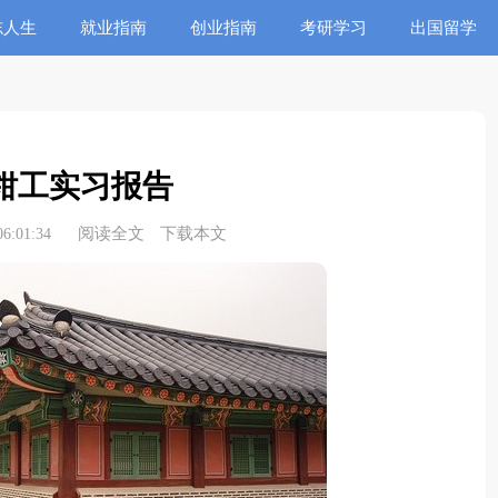
志人生
就业指南
创业指南
考研学习
出国留学
钳工实习报告
阅读全文
下载本文
6:01:34