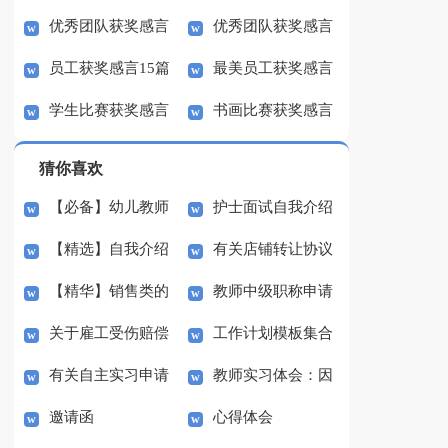
优秀团队获奖感言
优秀团队获奖感言
感言
(15篇)
员工获奖感言15篇
最美员工获奖感言
范文
精选15篇
学生比赛获奖感言
书画比赛获奖感言
14篇
发言稿
猜你喜欢
【必备】幼儿教师
护士面试自我介绍
【精选】自我介绍
有关店铺转让协议
培训总结集合5篇
(汇编15篇)
【精华】销售类的
教师中级职称申请
的作文300字集锦八篇
书3篇
关于雇工受伤赔偿
工作计划模板集合
实习报告锦集六篇
书
有关自主实习申请
教师实习体会：因
协议书范本（精选3
七篇
邀请函
心得体会
书3篇
材施教
篇）