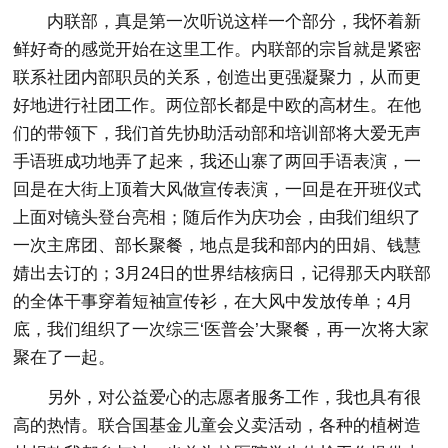
内联部，真是第一次听说这样一个部分，我怀着新
鲜好奇的感觉开始在这里工作。内联部的宗旨就是紧密
联系社团内部职员的关系，创造出更强凝聚力，从而更
好地进行社团工作。两位部长都是中欧的高材生。在他
们的带领下，我们首先协助活动部和培训部将大爱无声
手语班成功地弄了起来，我还山寨了两回手语表演，一
回是在大街上顶着大风做宣传表演，一回是在开班仪式
上面对镜头登台亮相；随后作为庆功会，由我们组织了
一次主席团、部长聚餐，地点是我和部内的田娟、钱慧
婧出去订的；3月24日的世界结核病日，记得那天内联部
的全体干事穿着短袖宣传衫，在大风中发放传单；4月
底，我们组织了一次综三‘医普会’大聚餐，再一次将大家
聚在了一起。
另外，对公益爱心的志愿者服务工作，我也具有很
高的热情。联合国基金儿童会义卖活动，各种的植树造