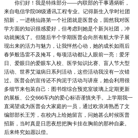
你们好！我是特殊部分——内联部的干事遇炳昕，
来自电信学院08级通讯工程专业。记得新生入学时社团
招新，一进桃仙路第一个社团就是医普会，固然我对医
学方面的知识很感爱好，但考虑到她是个新兴社团，冲
动就搁浅了。但随后半个学期医普会向所有航大学子展
现出来的活力与魅力，让我怦然心动，她的成长如雨后
春笋般迅雷不及掩耳，每项活动都让人眼前一亮：爱牙
日、爱眼日的爱眼车入校、医学知识比赛、盲人节大型
活动、世界艾滋病日系列活动，这些活动我没有一次错
过。医普会的宣传还不拘泥于活动与讲座，她会利用很
多细节来包装自己：图书馆综合预览室玻璃上定期更新
的展板、公交666车内的爱心标语谨慎夹手。上学期我一
直渴望成为医普会大家庭的一员，通过欧浪涛熟悉了文
编部部长王芳，在校内上给她留言，问她甚么时候医普
招新，当时真是日思夜想把胸卡挂在胸前的那种自豪。
后来终究如愿以偿。