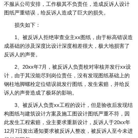
不服从公司安排，工作极其不负责任，造成反诉人设计
图纸严重错误，给反诉人造成了巨大的损失。
损失如下：
1、被反诉人拒绝审查业主xx图纸，由于标高错误造
成基础的涉及深度比设计深度相差很大，极大地损害了
反诉人的声誉。
2、20xx年7月，被反诉人负责校对审核并发行xx设
计，由于其没能尽到岗位责任，没有发现图纸基础上的
钢柱地脚螺栓定位错误就发行图纸，发生索赔，并给反
诉人的声誉造成了极坏的影响。
3、被反诉人负责xx工程的设计，但是验收后发现结
构图纸与建筑设计方案及施工图设计图纸严重不符，因
此发生工程索赔，业主要求重新设计，反诉人于20xx年
12月7日发出通知要求被反诉人整改，被反诉人至今未进