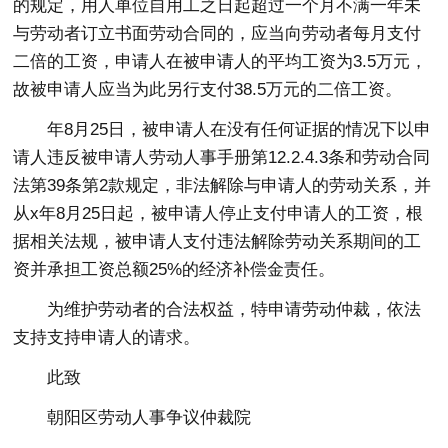
的规定，用人单位自用工之日起超过一个月不满一年未
与劳动者订立书面劳动合同的，应当向劳动者每月支付
二倍的工资，申请人在被申请人的平均工资为3.5万元，
故被申请人应当为此另行支付38.5万元的二倍工资。
年8月25日，被申请人在没有任何证据的情况下以申
请人违反被申请人劳动人事手册第12.2.4.3条和劳动合同
法第39条第2款规定，非法解除与申请人的劳动关系，并
从x年8月25日起，被申请人停止支付申请人的工资，根
据相关法规，被申请人支付违法解除劳动关系期间的工
资并承担工资总额25%的经济补偿金责任。
为维护劳动者的合法权益，特申请劳动仲裁，依法
支持支持申请人的请求。
此致
朝阳区劳动人事争议仲裁院