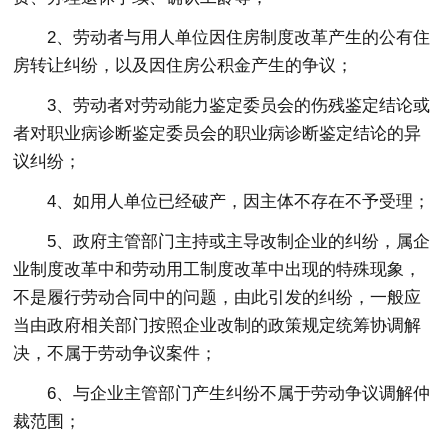
2、劳动者与用人单位因住房制度改革产生的公有住
房转让纠纷，以及因住房公积金产生的争议；
3、劳动者对劳动能力鉴定委员会的伤残鉴定结论或
者对职业病诊断鉴定委员会的职业病诊断鉴定结论的异
议纠纷；
4、如用人单位已经破产，因主体不存在不予受理；
5、政府主管部门主持或主导改制企业的纠纷，属企
业制度改革中和劳动用工制度改革中出现的特殊现象，
不是履行劳动合同中的问题，由此引发的纠纷，一般应
当由政府相关部门按照企业改制的政策规定统筹协调解
决，不属于劳动争议案件；
6、与企业主管部门产生纠纷不属于劳动争议调解仲
裁范围；