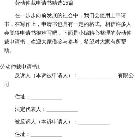
劳动仲裁申请书精选15篇
在一步步向前发展的社会中，我们会使用上申请
书，在写作上，申请书也具有一定的格式。相信许多人
会觉得申请书很难写吧，下面是小编精心整理的劳动仲
裁申请书，欢迎大家借鉴与参考，希望对大家有所帮
助。
劳动仲裁申请书1
反诉人（本诉被申请人）：______________有限公
司
住址：___________
法定代表人：___________
被反诉人（本诉申请人）：___________
住址：___________