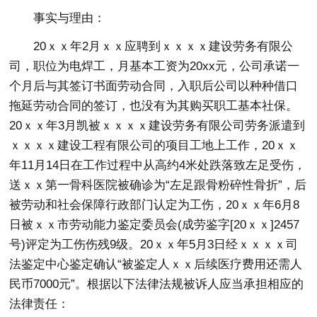
事实与理由：
20ｘｘ年2月ｘｘ应聘到ｘｘｘｘ建设劳务有限公
司，职位为电焊工，月基本工资为20xx元，公司承诺一
个月后与其签订书面劳动合同，入职后公司以种种借口
拖延劳动合同的签订，也没有为其购买职工基本社保。
20ｘｘ年3月凯被ｘｘｘｘ建设劳务有限公司劳务派遣到
ｘｘｘｘ建设工程有限公司的项目工地上工作，20ｘｘ
年11月14日在工作过程中从高约4米处跌落致左足受伤，
送ｘｘ第一骨科医院被确诊为“左足跟骨粉碎性骨折”，后
被劳动和社会保障行政部门认定为工伤，20ｘｘ年6月8
日被ｘｘ市劳动能力鉴定委员会(成劳鉴字[20ｘｘ]2457
号)评定为工伤伤残9级。20ｘｘ年5月3日经ｘｘｘｘ司
法鉴定中心鉴定确认“被鉴定人ｘｘ后续医疗费用还需人
民币7000元”。根据以下法律法规被诉人应当承担相应的
法律责任：