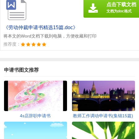
点击下载文档
文档为doc格式
《劳动仲裁申请书精选15篇.doc》
将本文的Word文档下载到电脑，方便收藏和打印
推荐度：
申请书图文推荐
4s店辞职申请书
教师工作调动申请书(集锦15篇)