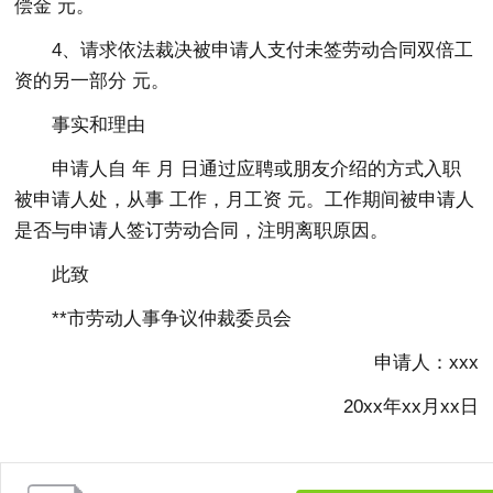
偿金 元。
4、请求依法裁决被申请人支付未签劳动合同双倍工
资的另一部分 元。
事实和理由
申请人自 年 月 日通过应聘或朋友介绍的方式入职
被申请人处，从事 工作，月工资 元。工作期间被申请人
是否与申请人签订劳动合同，注明离职原因。
此致
**市劳动人事争议仲裁委员会
申请人：xxx
20xx年xx月xx日