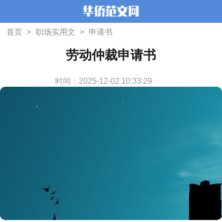
首页
>
职场实用文
>
申请书
劳动仲裁申请书
时间：2025-12-02 10:33:29