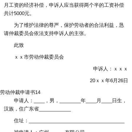
月工资的经济补偿，申诉人应当获得两个半的工资补偿
共计5000元。
为了维护法律的尊严，保护劳动者的合法利益，恳
请仲裁委员会依法支持申诉人的主张。
此致
ｘｘ市劳动仲裁委员会
申诉人：ｘｘｘ
20ｘｘ年6月26日
劳动仲裁申请书14
申请人：____，男，________年____月____日生，
汉族，住广东省____________
住址：____________________________________