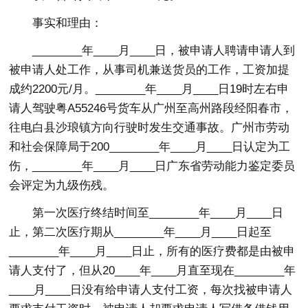
事实和理由：
________年____月____日，被申请人聘请申请人到
被申请人处工作，从事司机兼送货员的工作，工资加提
成约2200元/月。________年____月____日19时左右申
请人驾驶粤A55246号货车从广州至高州路段经阳春市，
往电白县沙琅镇方向行驶时发生交通事故。广州市劳动
和社会保障局于200________年____月____日认定为工
伤，________年____月____日广东省劳动能力鉴定委员
会评定为九级伤残。
第一次医疗终结时间至________年____月____日
止，第二次医疗期从________年____月____日起至
________年____月____日止，所有的医疗费都是由被申
请人支付了，但从20____年____月直至现在________年
____月____日没有给申请人支付工资，每次找被申请人