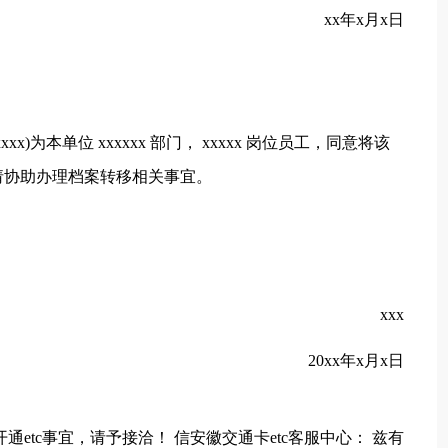
xx年x月x日
xxxxx)为本单位 xxxxxx 部门， xxxxx 岗位员工，同意将该
户中，请协助办理档案转移相关事宜。
xxx
20xx年x月x日
etc事宜，请予接洽！ 信安徽交通卡etc客服中心： 兹有