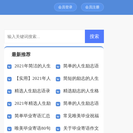
会员登录
会员注册
最新推荐
2021年简洁的人生
简单的人生励志语
【实用】2021年人
简短的励志的人生
励志语录摘录54条
录70句
精选人生励志语录
精选励志的人生格
生励志语录集锦55句
格言97条
2021年精选人生励
简单的人生励志语
46条
言集合84句
简单毕业寄语汇总
常见唯美毕业祝福
志语录摘录34句
录大集合58句
唯美毕业寄语80句
关于毕业寄语作文
50句
寄语（精选30句）