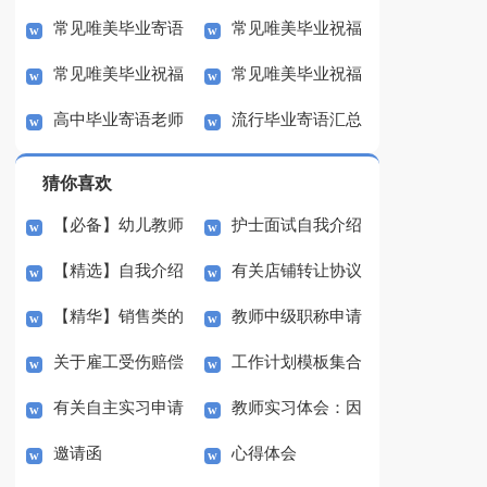
常见唯美毕业寄语
常见唯美毕业祝福
4篇
常见唯美毕业祝福
常见唯美毕业祝福
（精选40句）
寄语大全100句
高中毕业寄语老师
流行毕业寄语汇总
寄语汇总90句精选
寄语汇总50句
50句精选
猜你喜欢
【必备】幼儿教师
护士面试自我介绍
【精选】自我介绍
有关店铺转让协议
培训总结集合5篇
(汇编15篇)
【精华】销售类的
教师中级职称申请
的作文300字集锦八篇
书3篇
关于雇工受伤赔偿
工作计划模板集合
实习报告锦集六篇
书
有关自主实习申请
教师实习体会：因
协议书范本（精选3
七篇
邀请函
心得体会
书3篇
材施教
篇）