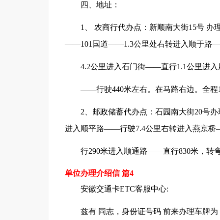
四、地址：
1、 农商行代办点：新顺南大街15号 办理
——101国道——1.3公里处右转进入顺于路
4.2公里进入石门街——直行1.1公里进
——行驶440米左右。在马路右边。全程1
2、邮政储蓄代办点：石园南大街20号办理
进入顺平路——行驶7.4公里右转进入燕京桥
行290米进入顺通路——直行830米，
单位办理介绍信 篇4
安徽交通卡ETC客服中心:
兹有 同志，身份证号码 前来办理车牌为