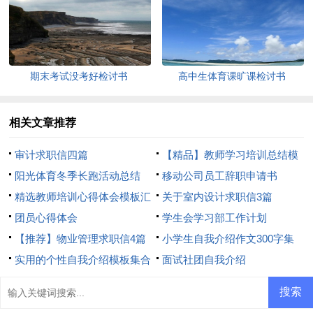
期末考试没考好检讨书
高中生体育课旷课检讨书
相关文章推荐
审计求职信四篇
【精品】教师学习培训总结模
阳光体育冬季长跑活动总结
板8篇
移动公司员工辞职申请书
精选教师培训心得体会模板汇
关于室内设计求职信3篇
总8篇
团员心得体会
学生会学习部工作计划
【推荐】物业管理求职信4篇
小学生自我介绍作文300字集
实用的个性自我介绍模板集合
合7篇
面试社团自我介绍
6篇