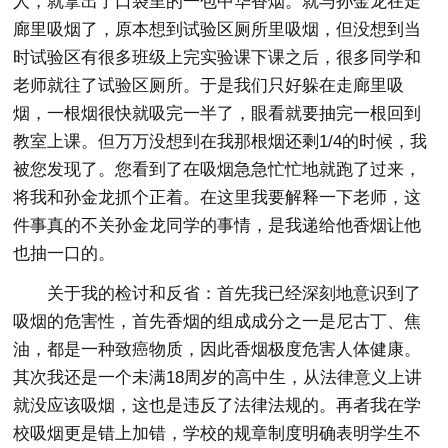
人，就拿出了口袋里的一包中华香烟。就与孙金龙在走
廊里吸烟了，原本想到试验区厕所里吸烟，但没想到当
时试验区有很多班级上完实验课下课之后，很多同学和
老师就往了试验区厕所。于是我们只好躲在走廊里吸
烟，一根烟很快就吸完一半了，眼看就要抽完一根回到
教室上课。但万万没想到在我那根烟还剩1/4的时候，我
被您发现了。您看到了在吸烟急急忙忙地就跑了过来，
将我和孙金龙抓个正着。在这里我要解释一下老师，这
件事真的不关孙金龙同学的事情，是我递给他香烟让他
也抽一口的。
关于我的检讨和反省：首先我已经深刻地意识到了
吸烟的危害性，首先香烟的组成成分之一是尼古丁、焦
油，都是一种致癌物质，因此香烟极度危害人体健康。
其次我还是一个未满18周岁的高中生，从法律意义上讲
就没应该吸烟，这也是违反了法律法规的。再者我在学
校吸烟更是错上加错，学校的规章制度明确表明学生不