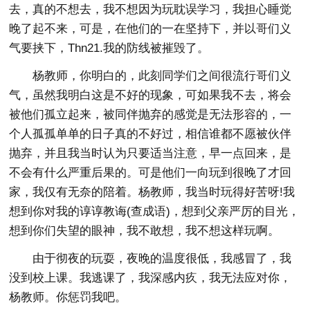
去，真的不想去，我不想因为玩耽误学习，我担心睡觉
晚了起不来，可是，在他们的一在坚持下，并以哥们义
气要挟下，Thn21.我的防线被摧毁了。
杨教师，你明白的，此刻同学们之间很流行哥们义
气，虽然我明白这是不好的现象，可如果我不去，将会
被他们孤立起来，被同伴抛弃的感觉是无法形容的，一
个人孤孤单单的日子真的不好过，相信谁都不愿被伙伴
抛弃，并且我当时认为只要适当注意，早一点回来，是
不会有什么严重后果的。可是他们一向玩到很晚了才回
家，我仅有无奈的陪着。杨教师，我当时玩得好苦呀!我
想到你对我的谆谆教诲(查成语)，想到父亲严厉的目光，
想到你们失望的眼神，我不敢想，我不想这样玩啊。
由于彻夜的玩耍，夜晚的温度很低，我感冒了，我
没到校上课。我逃课了，我深感内疚，我无法应对你，
杨教师。你惩罚我吧。