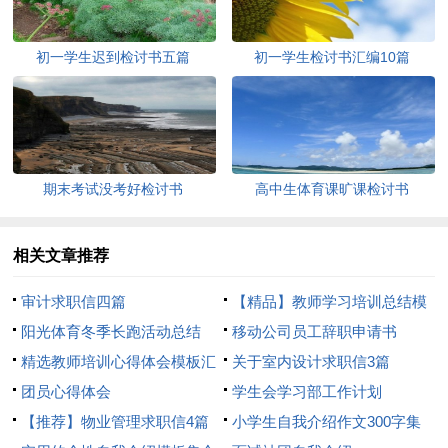
初一学生迟到检讨书五篇
初一学生检讨书汇编10篇
期末考试没考好检讨书
高中生体育课旷课检讨书
相关文章推荐
审计求职信四篇
【精品】教师学习培训总结模
阳光体育冬季长跑活动总结
板8篇
移动公司员工辞职申请书
精选教师培训心得体会模板汇
关于室内设计求职信3篇
总8篇
团员心得体会
学生会学习部工作计划
【推荐】物业管理求职信4篇
小学生自我介绍作文300字集