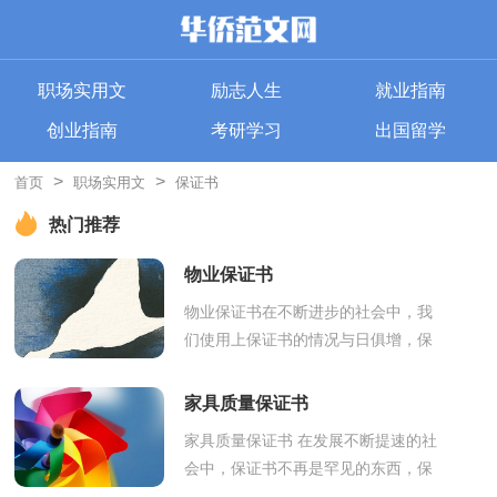
职场实用文
励志人生
就业指南
创业指南
考研学习
出国留学
>
>
首页
职场实用文
保证书
热门推荐
物业保证书
物业保证书在不断进步的社会中，我
们使用上保证书的情况与日俱增，保
证书有具体的格式要求。那么你真正
懂得怎么写好保证书吗？下面是小编
家具质量保证书
帮大家整...
家具质量保证书 在发展不断提速的社
会中，保证书不再是罕见的东西，保
证书的具体行文需依照一般书信的格