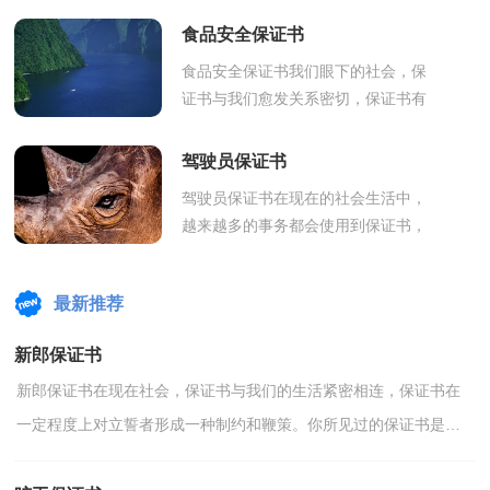
式。那么你真正懂得怎么写好保证书
食品安全保证书
吗？下...
食品安全保证书我们眼下的社会，保
证书与我们愈发关系密切，保证书有
利于保证者依此进行自我检查、自我
约束、自我督促。你知道怎样写保证
驾驶员保证书
书才能...
驾驶员保证书在现在的社会生活中，
越来越多的事务都会使用到保证书，
有效的保证书只能基于自己有权处分
的物进行处分，不能因此侵犯他人的
最新推荐
合法利益...
新郎保证书
新郎保证书在现在社会，保证书与我们的生活紧密相连，保证书在
一定程度上对立誓者形成一种制约和鞭策。你所见过的保证书是什
么样的呢？以下是小编精心整理的新郎保证书，欢迎阅读，希...