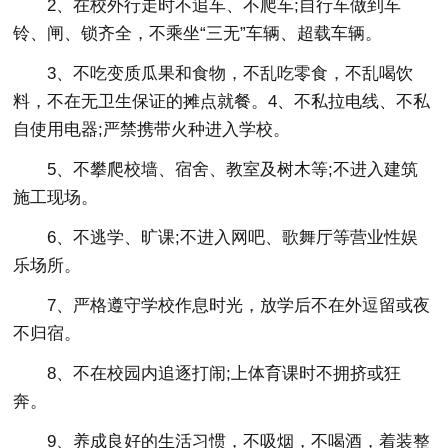
2、在校外行走时不追车、不爬车;自行车做到车
铃、闸、锁齐全，不乘坐“三无”车辆、超载车辆。
3、不吃变质瓜果和食物，不乱吃零食，不乱喝饮
料，不在无卫生保证的摊点就餐。4、不私拉电线、不私
自使用电器;严禁携带火种进入学校。
5、不攀爬校墙、宿舍、教室及树木等;不进入建筑
施工现场。
6、不逃学、旷课;不进入网吧、歌舞厅等营业性娱
乐场所。
7、严格遵守学校作息时光，放学后不在外逗留或夜
不归宿。
8、不在校园内追逐打闹;上体育课时不拥挤或狂
奔。
9、养成良好的生活习惯，不吸烟，不喝酒，着装整