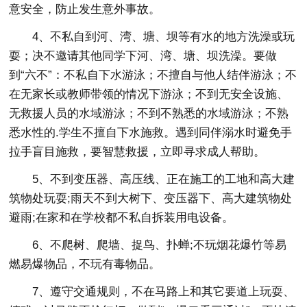
意安全，防止发生意外事故。
4、不私自到河、湾、塘、坝等有水的地方洗澡或玩
耍；决不邀请其他同学下河、湾、塘、坝洗澡。要做
到“六不”：不私自下水游泳；不擅自与他人结伴游泳；不
在无家长或教师带领的情况下游泳；不到无安全设施、
无救援人员的水域游泳；不到不熟悉的水域游泳；不熟
悉水性的.学生不擅自下水施救。遇到同伴溺水时避免手
拉手盲目施救，要智慧救援，立即寻求成人帮助。
5、不到变压器、高压线、正在施工的工地和高大建
筑物处玩耍;雨天不到大树下、变压器下、高大建筑物处
避雨;在家和在学校都不私自拆装用电设备。
6、不爬树、爬墙、捉鸟、扑蝉;不玩烟花爆竹等易
燃易爆物品，不玩有毒物品。
7、遵守交通规则，不在马路上和其它要道上玩耍、