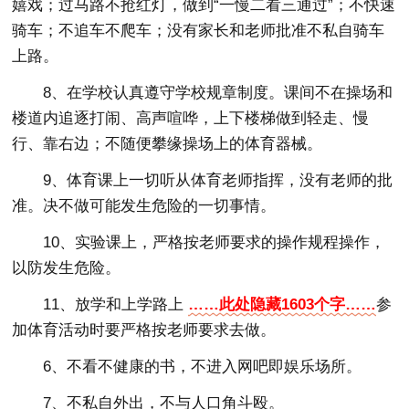
嬉戏；过马路不抢红灯，做到“一慢二看三通过”；不快速
骑车；不追车不爬车；没有家长和老师批准不私自骑车
上路。
8、在学校认真遵守学校规章制度。课间不在操场和
楼道内追逐打闹、高声喧哗，上下楼梯做到轻走、慢
行、靠右边；不随便攀缘操场上的体育器械。
9、体育课上一切听从体育老师指挥，没有老师的批
准。决不做可能发生危险的一切事情。
10、实验课上，严格按老师要求的操作规程操作，
以防发生危险。
11、放学和上学路上
……此处隐藏1603个字……
参
加体育活动时要严格按老师要求去做。
6、不看不健康的书，不进入网吧即娱乐场所。
7、不私自外出，不与人口角斗殴。