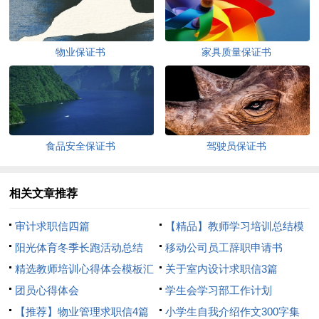
物业保证书
家具质量保证书
食品安全保证书
驾驶员保证书
相关文章推荐
审计求职信四篇
【精品】教师学习培训总结模
阳光体育冬季长跑活动总结
板8篇
移动公司员工辞职申请书
精选教师培训心得体会模板汇
关于室内设计求职信3篇
总8篇
团员心得体会
学生会学习部工作计划
【推荐】物业管理求职信4篇
小学生自我介绍作文300字集