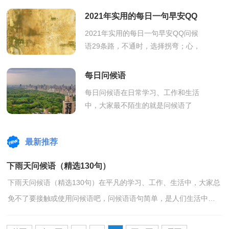
和他人的情感交流。你所知道的问候
2021年实用的每日一句早安QQ
语是都...
问候语29条
2021年实用的每日一句早安QQ问候
语29条路，不通时，选择拐弯；心，
不快时，选择看淡；情，渐远时，选
择随意。有些事，挺一挺，就过去
每日问候语
了。有些人，狠一狠，就忘记了。...
每日问候语在日常学习、工作和生活
中，大家最不陌生的就是问候语了
吧，问候语可以起到可以增进情感，
表达尊重的作用。那么，怎么去写问
最新推荐
候语呢？下面是...
下雨天问候语（精选130句）
下雨天问候语（精选130句）在平凡的学习、工作、生活中，大家总
免不了要接触或使用问候语吧，问候语语句简单，是人们生活中常
用的交际口语。相信很多朋友都对写问候语感到非常苦恼吧，...