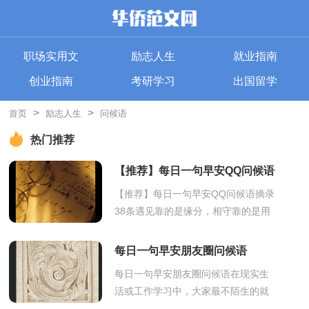
职场实用文
励志人生
就业指南
创业指南
考研学习
出国留学
>
>
首页
励志人生
问候语
热门推荐
【推荐】每日一句早安QQ问候语
摘录38条
【推荐】每日一句早安QQ问候语摘录
38条遇见靠的是缘分，相守靠的是用
心，不是所有的相遇都是一场怦然心
动，也不是所有的情缘都能相伴一
每日一句早安朋友圈问候语
生。曾经的...
每日一句早安朋友圈问候语在现实生
活或工作学习中，大家最不陌生的就
是问候语了吧，问候语可以增进我们