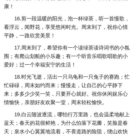
康！
16.剪一段温暖的阳光，泡一杯绿茶，听一首慢歌，
看浮云，闻野花，享受悠闲时光。周末到了，祝你心情
平静，一路欣赏美景！
17.周末到了，希望你有一个读绿茶读诗词书的小氛
围；有爬山划船的小乐趣；有一个听音乐唱歌唱歌的小
爱好；过一个幸福安宁的生活！
18.时光飞逝，活出一只乌龟和一只兔子的赛跑；忙
忙碌碌，周末如约而来；慢慢走，让自己的心平静下
来；多多少少笑一笑，只要开心就好。祝你休闲娱乐心
情愉快，亲朋好友欢聚一堂，周末轻松愉快。
19.白云随波逐流，哪怕行万里路，也会温柔地献上
蓝天；春天的花很鲜艳，为什么怕落下花瓣，笑脸是春
天；泉水小心翼翼地流着，不畏道路的险阻，绕山欢快