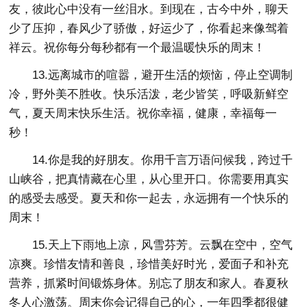
友，彼此心中没有一丝泪水。到现在，古今中外，聊天
少了压抑，春风少了骄傲，好运少了，你看起来像驾着
祥云。祝你每分每秒都有一个最温暖快乐的周末！
13.远离城市的喧嚣，避开生活的烦恼，停止空调制
冷，野外美不胜收。快乐活泼，老少皆笑，呼吸新鲜空
气，夏天周末快乐生活。祝你幸福，健康，幸福每一
秒！
14.你是我的好朋友。你用千言万语问候我，跨过千
山峡谷，把真情藏在心里，从心里开口。你需要用真实
的感受去感受。夏天和你一起去，永远拥有一个快乐的
周末！
15.天上下雨地上凉，风雪芬芳。云飘在空中，空气
凉爽。珍惜友情和善良，珍惜美好时光，爱面子和补充
营养，抓紧时间锻炼身体。别忘了朋友和家人。春夏秋
冬人心激荡。周末你会记得自己的心，一年四季都很健