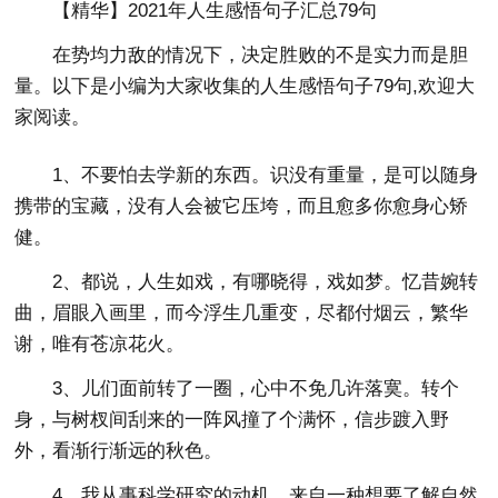
【精华】2021年人生感悟句子汇总79句
在势均力敌的情况下，决定胜败的不是实力而是胆
量。以下是小编为大家收集的人生感悟句子79句,欢迎大
家阅读。
1、不要怕去学新的东西。识没有重量，是可以随身
携带的宝藏，没有人会被它压垮，而且愈多你愈身心矫
健。
2、都说，人生如戏，有哪晓得，戏如梦。忆昔婉转
曲，眉眼入画里，而今浮生几重变，尽都付烟云，繁华
谢，唯有苍凉花火。
3、儿们面前转了一圈，心中不免几许落寞。转个
身，与树杈间刮来的一阵风撞了个满怀，信步踱入野
外，看渐行渐远的秋色。
4、我从事科学研究的动机，来自一种想要了解自然