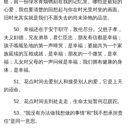
糙，留一份绿水青烟镌刻在我的记忆里。哪怕是最短的
心爱，我也要清楚的回想起与你在时光里对坐的画面。
旧时光其实就是我们不愿失去的尚未添饱的品尝。
50、幸福还在于安于职守，敦伦尽分。父慈子孝，
夫义妇德，兄友弟恭，君仁臣忠，朋友有信都是幸福；
孩子呱呱坠地的第一声啼哭，是幸福；婆媳共为一个家
族延续的互相成就，是幸福；朋友的一个微笑，是幸
福；儿女对父母的一声问候是幸福；我们拥有健康的身
体，是幸福。
51、花点时间去爱别人和接受别人的爱，它是上天
的诏命。
52、花点时间去到处走走，生命太短暂何忍蹉跎。
53、"我没有办法做我想做的事情"和"我不想承担责
任"是同一意思。