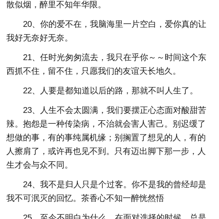
散似烟，醉里不知年华限。
20、你的爱不在，我脑海里一片空白，爱你真的让
我好无奈好无奈。
21、任时光匆匆流去，我只在乎你～～时间这个东
西抓不住，留不住，只愿我们的友谊天长地久。
22、人要是都知道以后的路，那就不叫人生了。
23、人生不会太圆满，我们要摆正心态面对酸甜苦
辣。抱怨是一种传染病，不治就会害人害己。别迟缓了
想做的事，有的事纯属机缘；别搁置了想见的人，有的
人擦肩了，或许再也见不到。只有迈出脚下那一步，人
生才会与众不同。
24、我不是归人只是个过客。你不是我的曾经却是
我不可泯灭的回忆。茶香心不知一醉恍然悟
25、至今不明白为什么，在面对选择的时候，总是