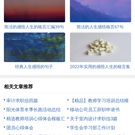
简洁的感悟人生的格言汇编39句
简洁的人生感悟格言67句
经典人生感悟的句子
2022年实用的感悟人生的格言集
锦95条
相关文章推荐
审计求职信四篇
【精品】教师学习培训总结模
阳光体育冬季长跑活动总结
板8篇
移动公司员工辞职申请书
精选教师培训心得体会模板汇
关于室内设计求职信3篇
总8篇
团员心得体会
学生会学习部工作计划