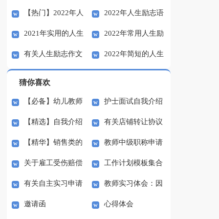
【热门】2022年人
2022年人生励志语
句
生励志语录集合57句
2021年实用的人生
2022年常用人生励
生励志语录汇编44条
录72句
有关人生励志作文
2022年简短的人生
励志语录大集合74条
志语录摘录35句
合集8篇
励志语录集合64句
猜你喜欢
【必备】幼儿教师
护士面试自我介绍
【精选】自我介绍
有关店铺转让协议
培训总结集合5篇
(汇编15篇)
【精华】销售类的
教师中级职称申请
的作文300字集锦八篇
书3篇
关于雇工受伤赔偿
工作计划模板集合
实习报告锦集六篇
书
有关自主实习申请
教师实习体会：因
协议书范本（精选3
七篇
邀请函
心得体会
书3篇
材施教
篇）