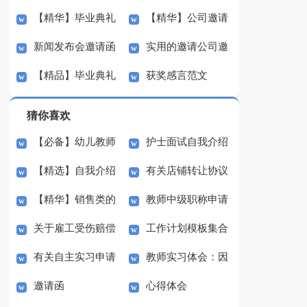
【精华】毕业典礼
【精华】公司邀请
函模板汇编十篇
函范文汇总8篇
新闻发布会邀请函
实用的邀请公司邀
邀请函汇总七篇
函范文锦集八篇
【精品】毕业典礼
获奖感言范文
范文合集6篇
请函范文集锦八篇
邀请函模板集锦六篇
猜你喜欢
【必备】幼儿教师
护士面试自我介绍
【精选】自我介绍
有关店铺转让协议
培训总结集合5篇
(汇编15篇)
【精华】销售类的
教师中级职称申请
的作文300字集锦八篇
书3篇
关于雇工受伤赔偿
工作计划模板集合
实习报告锦集六篇
书
有关自主实习申请
教师实习体会：因
协议书范本（精选3
七篇
邀请函
心得体会
书3篇
材施教
篇）