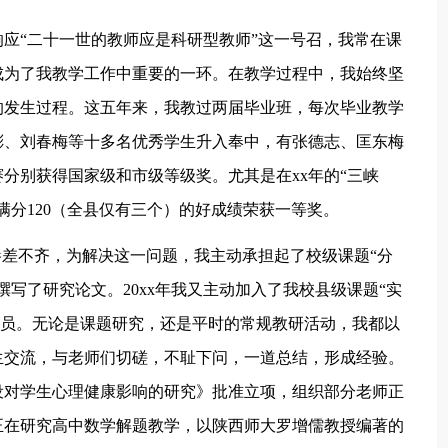
应“二十一世的教师应是科研型教师”这一号召，我常在课
成为了我教学工作中重要的一环。在教学过程中，我始终坚
的发生过程。这五年来，我教过两届毕业班，每次毕业教学
彬、刘春梅等十多名优秀学生升入奉中，有张德志、匡东梅
分别获得国家级和市级等级奖。尤其是在xx年的“三峡
满分120（全县仅有三个）的好成绩荣获一等奖。
次参差不齐，为解决这一问题，我主动承担起了校级课题“分
写了研究论文。20xx年我又主动加入了我校县级课题“实
研员。无论是课题研究，还是平时的常规教研活动，我都以
生交流，与老师们切磋，不耻下问，一道总结，形成经验。
建设对学生心理健康影响的研究》批准立项，组织部分老师正
正在研究高中数学解题教学，以陕西师大罗增儒教授编著的