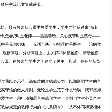
县经验交流论文集或获奖。
础”。只有教师从心眼里热爱学生，学生才能反过来“亲其
“在传授知识时是老师——循循善诱。关心疾苦时是慈母——
活中是兄弟姐妹——无话不谈。犯错误时是医生——治病救
、观察问题、分析问题上，去关怀和体贴他们，帮助他们
的心田。在教师与学生之间建立了民主、和谐、信任的新型
通过我以身示范，高标准的道德感染力，以期影响学生的言
诚实守信的做人原则。无论是学生范了什么错误，我都压抑
关爱学生，用行动和语言去感化学生，直到与学生心灵产生
家教委规定的教师行为的《六条禁令》，从不体罚和变相体