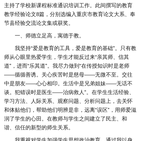
主持了学校新课程标准通识培训工作。此间撰写的教育
教学经验论文8篇，分别选编入重庆市教育论文大系、奉
节县经验交流论文集或获奖。
一、师德立足高，寓德于教。
我坚持“爱是教育的工具，爱是教育的基础”。只有教
师从心眼里热爱学生，学生才能反过来“亲其师、信其
道”，进而“乐其道”。我尽力做到“在传授知识时是老师
——循循善诱。关心疾苦时是慈母——无微不至。交往
中是朋友——心心相印。生活中是兄弟姐妹——无话不
谈。犯错误时是医生——治病救人”。在学生生活经验、
学习方法、人际关系、观察问题、分析问题上，去关怀
和体贴他们，帮助他们明辨是非，远离“误区”，用师爱滋
润了学生的心田。在教师与学生之间建立了民主、和
谐、信任的新型的师生关系。
我重视对学生加强学生思想政治教育。通过我以身