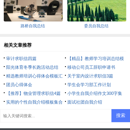
路桥自我总结
委员自我总结
相关文章推荐
审计求职信四篇
【精品】教师学习培训总结模
阳光体育冬季长跑活动总结
板8篇
移动公司员工辞职申请书
精选教师培训心得体会模板汇
关于室内设计求职信3篇
总8篇
团员心得体会
学生会学习部工作计划
【推荐】物业管理求职信4篇
小学生自我介绍作文300字集
实用的个性自我介绍模板集合
合7篇
面试社团自我介绍
6篇