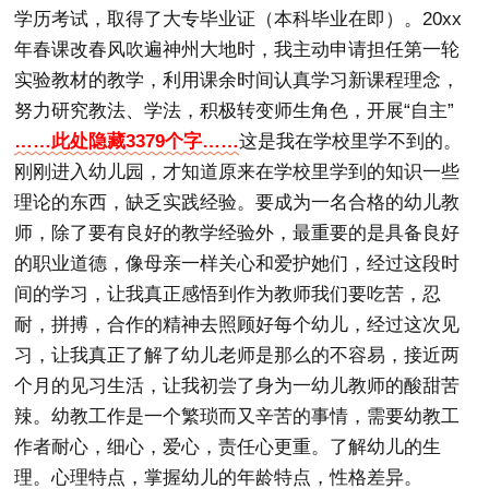
学历考试，取得了大专毕业证（本科毕业在即）。20xx
年春课改春风吹遍神州大地时，我主动申请担任第一轮
实验教材的教学，利用课余时间认真学习新课程理念，
努力研究教法、学法，积极转变师生角色，开展“自主”
……此处隐藏3379个字……
这是我在学校里学不到的。
刚刚进入幼儿园，才知道原来在学校里学到的知识一些
理论的东西，缺乏实践经验。要成为一名合格的幼儿教
师，除了要有良好的教学经验外，最重要的是具备良好
的职业道德，像母亲一样关心和爱护她们，经过这段时
间的学习，让我真正感悟到作为教师我们要吃苦，忍
耐，拼搏，合作的精神去照顾好每个幼儿，经过这次见
习，让我真正了解了幼儿老师是那么的不容易，接近两
个月的见习生活，让我初尝了身为一幼儿教师的酸甜苦
辣。幼教工作是一个繁琐而又辛苦的事情，需要幼教工
作者耐心，细心，爱心，责任心更重。了解幼儿的生
理。心理特点，掌握幼儿的年龄特点，性格差异。