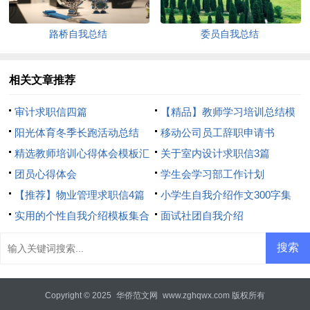
路桥自我总结
委员自我总结
相关文章推荐
审计求职信四篇
【精品】教师学习培训总结模
阳光体育冬季长跑活动总结
板8篇
移动公司员工辞职申请书
精选教师培训心得体会模板汇
关于室内设计求职信3篇
总8篇
团员心得体会
学生会学习部工作计划
【推荐】物业管理求职信4篇
小学生自我介绍作文300字集
实用的个性自我介绍模板集合
合7篇
面试社团自我介绍
6篇
Copyright © 2025
华侨范文网
www.zghqwx.com 版权所有