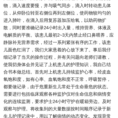
物，滴入速度要慢，并与吸气同步，滴入时转动患儿体
位，从仰卧位转至右侧位再到左侧位，使药物较均匀的
进入肺叶，在滴入后用复苏器加压给氧，以助药物扩
散，同时要准确记录24小时出入量，维持营养、体液及
电解质的平衡。该患儿最初2~3天内禁止经口鼻喂养，应
静脉补充营养需求，经过一系列紧张有序的工作，该患
儿面色红润了，我们大家悬着的心放下来了。事后我仔
细记录了当天的操作过程，并有关问题向老师们请教，
使我切身体会并见证了上机患儿的护理知识，我自己结
合书本做总结。首先对上机患儿持续监护心率，经皮血
氧饱和度，如有心率、血氧饱和度不正常，呼吸暂停，
都要做记录，由于危重新生儿常处于生命垂危的状态。
需要进行包括临床观察各种监护仪对生命信息和病情变
化的连续监测，要求护士24小时守护在暖箱旁边。及时
观察与护理。将收集到的大量数据按时间顺序记录于新
生儿护理记录中，用以了解病情的动态变化。发现异常