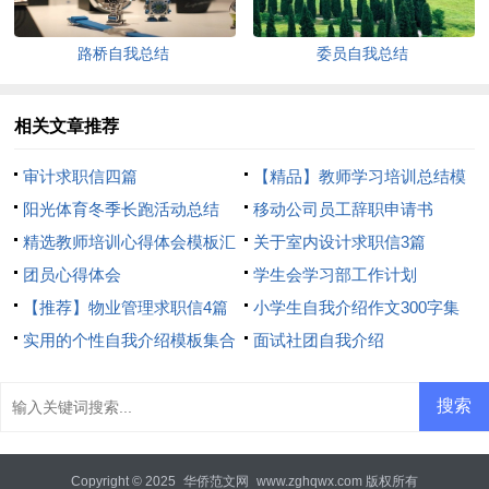
路桥自我总结
委员自我总结
相关文章推荐
审计求职信四篇
【精品】教师学习培训总结模
阳光体育冬季长跑活动总结
板8篇
移动公司员工辞职申请书
精选教师培训心得体会模板汇
关于室内设计求职信3篇
总8篇
团员心得体会
学生会学习部工作计划
【推荐】物业管理求职信4篇
小学生自我介绍作文300字集
实用的个性自我介绍模板集合
合7篇
面试社团自我介绍
6篇
Copyright © 2025
华侨范文网
www.zghqwx.com 版权所有