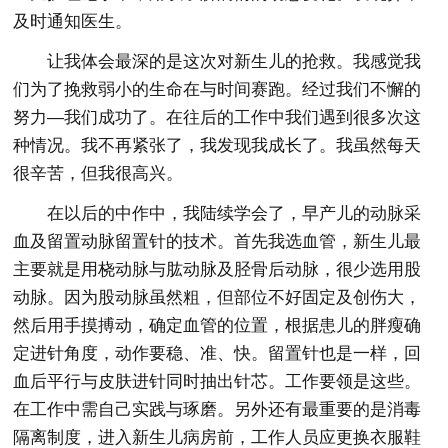
及时通知医生。
让我体会最深的是这次对新生儿的抢救。我感觉我
们为了挽救弱小的生命在与时间赛跑。经过我们不懈的
努力—我们成功了。在往后的工作中我们遇到很多次这
种情况。我不再紧张了，我发现我成长了。我虽然每天
很辛苦，但我很高兴。
在以后的中作中，我陆续学会了，早产儿的动脉采
血及留置动脉留置针的技术。首先我选血管，新生儿最
主要就是用桡动脉与肱动脉及胫骨后动脉，很少选用股
动脉。因为股动脉虽然粗，但部位不好固定及创伤大，
然后用手摸搏动，确定血管的位置，根据患儿的胖瘦确
定进针角度，动作要稳、准、快。留置针也是一样，回
血后平行与皮肤进针同时抽出针芯。工作要领是这些。
在工作中需自己实践与琢磨。另外还有最重要的是消毒
隔离制度，进入新生儿病房前，工作人员应更换衣服鞋