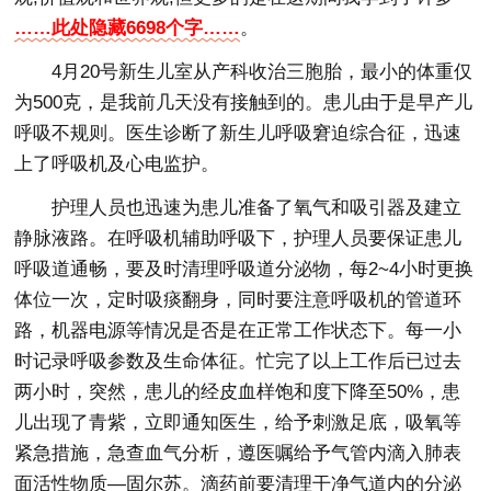
……此处隐藏6698个字……
。
4月20号新生儿室从产科收治三胞胎，最小的体重仅
为500克，是我前几天没有接触到的。患儿由于是早产儿
呼吸不规则。医生诊断了新生儿呼吸窘迫综合征，迅速
上了呼吸机及心电监护。
护理人员也迅速为患儿准备了氧气和吸引器及建立
静脉液路。在呼吸机辅助呼吸下，护理人员要保证患儿
呼吸道通畅，要及时清理呼吸道分泌物，每2~4小时更换
体位一次，定时吸痰翻身，同时要注意呼吸机的管道环
路，机器电源等情况是否是在正常工作状态下。每一小
时记录呼吸参数及生命体征。忙完了以上工作后已过去
两小时，突然，患儿的经皮血样饱和度下降至50%，患
儿出现了青紫，立即通知医生，给予刺激足底，吸氧等
紧急措施，急查血气分析，遵医嘱给予气管内滴入肺表
面活性物质—固尔苏。滴药前要清理干净气道内的分泌