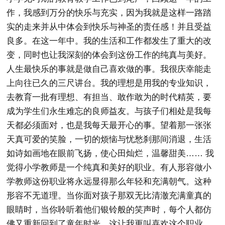
作，我感到万分的快乐与充实，因为我就是这样一路踏
实的走来并从中体会到快乐与神圣的责任感！并且受益
良多。在这一年中。我的生活和工作都发生了重大的改
变，同时也让我深刻的体会到这份工作的纯真与美好。
人生最快乐的事就是做自己喜欢做的事。我很庆幸能走
上向往已久的三尺讲台。我的理想是用我的专业知识，
去教育一批有理想、有担当、敢作敢为的时代精英，要
成为学生们永生难忘的良师益友。与孩子们相处是我每
天都必须面对，也是我每天最开心的事。望着那一张张
天真可爱的笑脸，一切的烦恼与忧愁刹那间消退，生活
如诗如画地在眼前飞扬，使心田灿烂，温馨甜美…… 我
觉得小学教师是一个纯真和美好的职业。有人形容做小
学教师这份职业将永远显得那么年轻和充满朝气。这种
形容不无道理。当你面对孩子那双无比清澈充满童真的
眼睛时，当你聆听着他们银铃般的笑声时，每个人都仿
佛又重新回到了童年时光。这让我更叫喜欢这个职业，