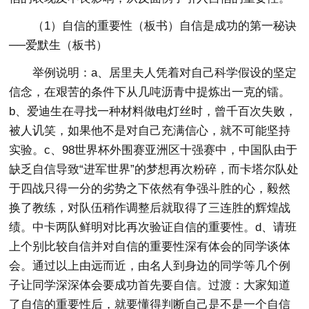
（1）自信的重要性（板书）自信是成功的第一秘诀
──爱默生（板书）
举例说明：a、居里夫人凭着对自己科学假设的坚定
信念，在艰苦的条件下从几吨沥青中提炼出一克的镭。
b、爱迪生在寻找一种材料做电灯丝时，曾千百次失败，
被人讥笑，如果他不是对自己充满信心，就不可能坚持
实验。c、98世界杯外围赛亚洲区十强赛中，中国队由于
缺乏自信导致“进军世界”的梦想再次粉碎，而卡塔尔队处
于四战只得一分的劣势之下依然有争强斗胜的心，毅然
换了教练，对队伍稍作调整后就取得了三连胜的辉煌战
绩。中卡两队鲜明对比再次验证自信的重要性。d、请班
上个别比较自信并对自信的重要性深有体会的同学谈体
会。通过以上由远而近，由名人到身边的同学等几个例
子让同学深深体会要成功首先要自信。过渡：大家知道
了自信的重要性后，就要懂得判断自己是不是一个自信