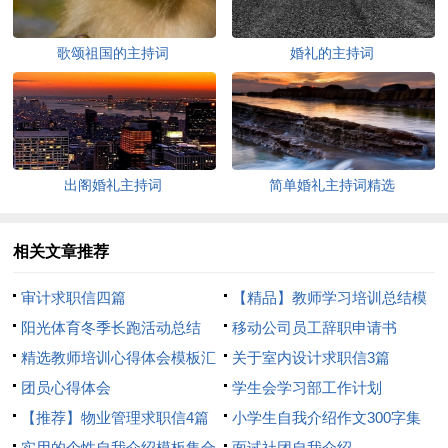
歌颂祖国的主持词
婚礼的主持词
出阁婚礼主持词
简单婚礼主持词精选
相关文章推荐
审计求职信四篇
【精品】教师学习培训总结模
阳光体育冬季长跑活动总结
板8篇
移动公司员工辞职申请书
精选教师培训心得体会模板汇
关于室内设计求职信3篇
总8篇
团员心得体会
学生会学习部工作计划
【推荐】物业管理求职信4篇
小学生自我介绍作文300字集
实用的个性自我介绍模板集合
合7篇
面试社团自我介绍