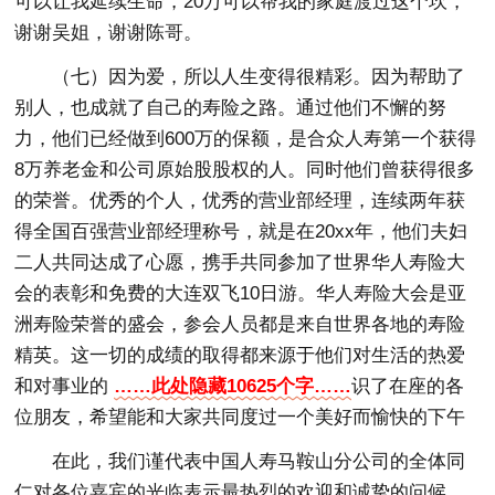
可以让我延续生命，20万可以帮我的家庭渡过这个坎，
谢谢吴姐，谢谢陈哥。
（七）因为爱，所以人生变得很精彩。因为帮助了
别人，也成就了自己的寿险之路。通过他们不懈的努
力，他们已经做到600万的保额，是合众人寿第一个获得
8万养老金和公司原始股股权的人。同时他们曾获得很多
的荣誉。优秀的个人，优秀的营业部经理，连续两年获
得全国百强营业部经理称号，就是在20xx年，他们夫妇
二人共同达成了心愿，携手共同参加了世界华人寿险大
会的表彰和免费的大连双飞10日游。华人寿险大会是亚
洲寿险荣誉的盛会，参会人员都是来自世界各地的寿险
精英。这一切的成绩的取得都来源于他们对生活的热爱
和对事业的
……此处隐藏10625个字……
识了在座的各
位朋友，希望能和大家共同度过一个美好而愉快的下午
在此，我们谨代表中国人寿马鞍山分公司的全体同
仁对各位嘉宾的光临表示最热烈的欢迎和诚挚的问候