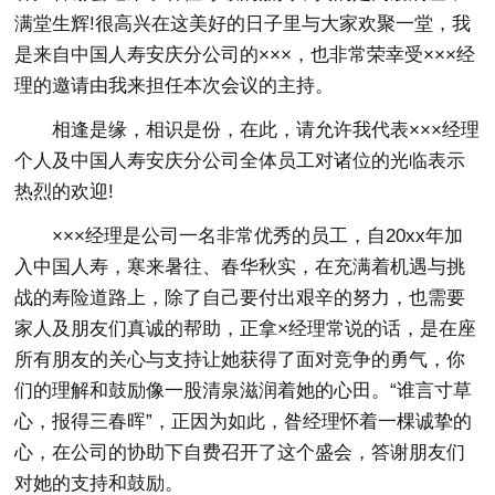
满堂生辉!很高兴在这美好的日子里与大家欢聚一堂，我
是来自中国人寿安庆分公司的×××，也非常荣幸受×××经
理的邀请由我来担任本次会议的主持。
相逢是缘，相识是份，在此，请允许我代表×××经理
个人及中国人寿安庆分公司全体员工对诸位的光临表示
热烈的欢迎!
×××经理是公司一名非常优秀的员工，自20xx年加
入中国人寿，寒来暑往、春华秋实，在充满着机遇与挑
战的寿险道路上，除了自己要付出艰辛的努力，也需要
家人及朋友们真诚的帮助，正拿×经理常说的话，是在座
所有朋友的关心与支持让她获得了面对竞争的勇气，你
们的理解和鼓励像一股清泉滋润着她的心田。“谁言寸草
心，报得三春晖”，正因为如此，昝经理怀着一棵诚挚的
心，在公司的协助下自费召开了这个盛会，答谢朋友们
对她的支持和鼓励。