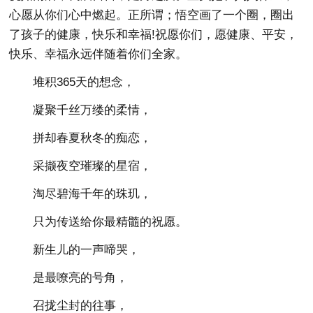
心愿从你们心中燃起。正所谓；悟空画了一个圈，圈出
了孩子的健康，快乐和幸福!祝愿你们，愿健康、平安，
快乐、幸福永远伴随着你们全家。
堆积365天的想念，
凝聚千丝万缕的柔情，
拼却春夏秋冬的痴恋，
采撷夜空璀璨的星宿，
淘尽碧海千年的珠玑，
只为传送给你最精髓的祝愿。
新生儿的一声啼哭，
是最嘹亮的号角，
召拢尘封的往事，