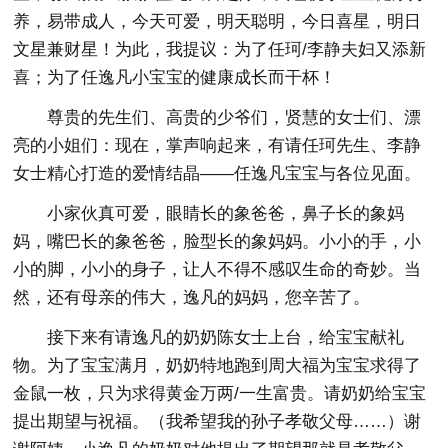
养，易带成人，今天可爱，明天聪明，今日喜星，明日
文星兼财星！为此，我提议：为了任珂/李静夫妇又添新
喜；为了任逸凡小宝宝的健康成长而干杯！
尊贵的先生们、高贵的少爷们，贤慧的女士们、漂
亮的小姐们：现在，掌声响起来，有请任珂先生、李静
女士精心打造的爱情结晶——任逸凡宝宝与各位见面。
小家伙真可爱，眼睛长的象爸爸，鼻子长的象妈
妈，嘴巴长的象爸爸，脸型长的象妈妈。小小的手，小
小的脚，小小的身子，让人不得不感叹生命的奇妙。当
然，还有母亲的伟大，逸凡的妈妈，您辛苦了。
接下来有请逸凡的奶奶陈女士上台，给宝宝献礼
物。为了宝宝满月，奶奶特地跑到周大福为宝宝求得了
金鼠一枚，只为求得黄金万两/一生富贵。请奶奶给宝宝
提出期望与祝福。（我希望我的孙子孝敬父母……）谢