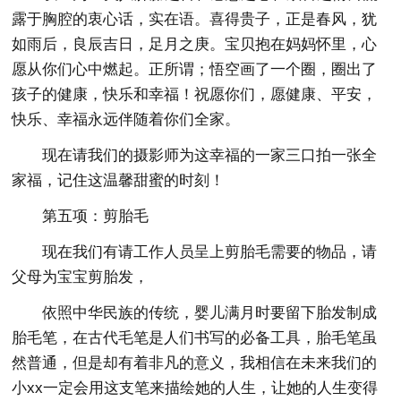
露于胸腔的衷心话，实在语。喜得贵子，正是春风，犹
如雨后，良辰吉日，足月之庚。宝贝抱在妈妈怀里，心
愿从你们心中燃起。正所谓；悟空画了一个圈，圈出了
孩子的健康，快乐和幸福！祝愿你们，愿健康、平安，
快乐、幸福永远伴随着你们全家。
现在请我们的摄影师为这幸福的一家三口拍一张全
家福，记住这温馨甜蜜的时刻！
第五项：剪胎毛
现在我们有请工作人员呈上剪胎毛需要的物品，请
父母为宝宝剪胎发，
依照中华民族的传统，婴儿满月时要留下胎发制成
胎毛笔，在古代毛笔是人们书写的必备工具，胎毛笔虽
然普通，但是却有着非凡的意义，我相信在未来我们的
小xx一定会用这支笔来描绘她的人生，让她的人生变得