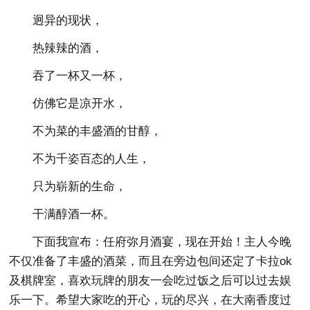
迥异的现状，
热辣辣的酒，
吞了一杯又一杯，
仿佛它是凉开水，
不为菜的丰盛酒的甘醇，
不为千姿百态的人生，
只为崭新的生命，
干满醇酒一杯。
下面我宣布：任府弥月酒宴，现在开始！主人今晚
不仅准备了丰盛的酒菜，而且在旁边包间还定了卡拉ok
及棋牌室，喜欢玩牌的朋友一会吃过饭之后可以过去娱
乐一下。希望大家吃的开心，玩的尽兴，在大南香度过