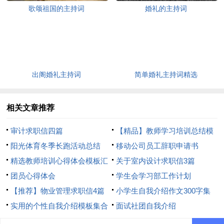
歌颂祖国的主持词
婚礼的主持词
出阁婚礼主持词
简单婚礼主持词精选
相关文章推荐
审计求职信四篇
【精品】教师学习培训总结模
阳光体育冬季长跑活动总结
板8篇
移动公司员工辞职申请书
精选教师培训心得体会模板汇
关于室内设计求职信3篇
总8篇
团员心得体会
学生会学习部工作计划
【推荐】物业管理求职信4篇
小学生自我介绍作文300字集
实用的个性自我介绍模板集合
合7篇
面试社团自我介绍
6篇