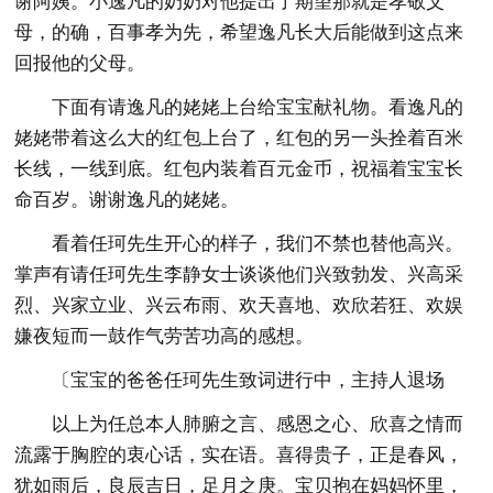
谢阿姨。小逸凡的奶奶对他提出了期望那就是孝敬父
母，的确，百事孝为先，希望逸凡长大后能做到这点来
回报他的父母。
下面有请逸凡的姥姥上台给宝宝献礼物。看逸凡的
姥姥带着这么大的红包上台了，红包的另一头拴着百米
长线，一线到底。红包内装着百元金币，祝福着宝宝长
命百岁。谢谢逸凡的姥姥。
看着任珂先生开心的样子，我们不禁也替他高兴。
掌声有请任珂先生李静女士谈谈他们兴致勃发、兴高采
烈、兴家立业、兴云布雨、欢天喜地、欢欣若狂、欢娱
嫌夜短而一鼓作气劳苦功高的感想。
〔宝宝的爸爸任珂先生致词进行中，主持人退场
以上为任总本人肺腑之言、感恩之心、欣喜之情而
流露于胸腔的衷心话，实在语。喜得贵子，正是春风，
犹如雨后，良辰吉日，足月之庚。宝贝抱在妈妈怀里，