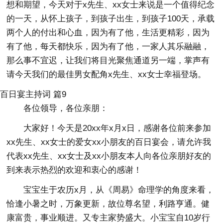
想和期望，今天对于x先生、xx女士来说是一个值得纪念
的一天，从怀上孩子，到孩子出生，到孩子100天，承载
两个人的付出和心血，因为有了他，生活更精彩，因为
有了他，每天都快乐，因为有了他，一家人其乐融融，
那么事不宜迟，让我们将目光聚焦通道另一端，掌声有
请今天我们的最佳男女配角x先生、xx女士幸福登场。
百日宴主持词 篇9
各位领导，各位亲朋：
大家好！今天是20xx年x月x日，感谢各位前来参加
xx先生、xx女士的爱女xx小朋友的百日宴会，请允许我
代表xx先生、xx女士及xx小朋友本人向各位亲朋好友的
到来表示热烈的欢迎和衷心的感谢！
宝宝生于农历x月，从《周易》命理学的角度来看，
恰逢小暑之时，万象更新，故位尊名望，利路亨通。健
康富贵，事业顺进。又专主家势盛大。小宝宝自10岁行