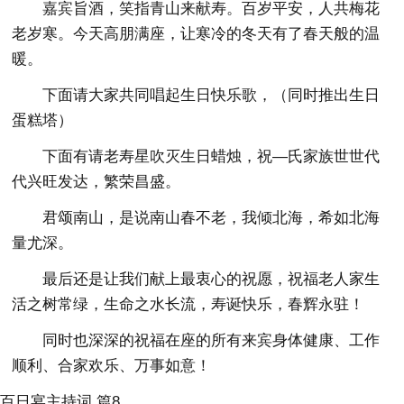
嘉宾旨酒，笑指青山来献寿。百岁平安，人共梅花
老岁寒。今天高朋满座，让寒冷的冬天有了春天般的温
暖。
下面请大家共同唱起生日快乐歌，（同时推出生日
蛋糕塔）
下面有请老寿星吹灭生日蜡烛，祝—氏家族世世代
代兴旺发达，繁荣昌盛。
君颂南山，是说南山春不老，我倾北海，希如北海
量尤深。
最后还是让我们献上最衷心的祝愿，祝福老人家生
活之树常绿，生命之水长流，寿诞快乐，春辉永驻！
同时也深深的祝福在座的所有来宾身体健康、工作
顺利、合家欢乐、万事如意！
百日宴主持词 篇8