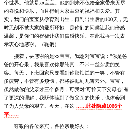
个世界。他就是xx宝宝。他的到来不仅给全家带来无尽
的喜悦和快乐，而且得到大家由衷的祝福和关爱。其
实，我们的宝宝从孕育到出生，再到出生后的100天，无
时无刻不被大家的爱所环抱。是你们的问侯让我们倍感
温馨，是你们的祝福让我们倍感快乐。在此我再一次表
示衷心地感谢。（鞠躬）
接着，要感谢的是xx宝宝。我想对宝宝说：“你是爸
爸的开心果，我最喜欢你那纯真，不带一丝杂质的笑
容。每天，下班回家只要看到你那灿烂的一笑，不管有
多疲劳，不管有多烦恼，都将被抛到九霄云外。宝宝，
虽然做你的父亲才三个多月，可我对“可怜天下父母心”有
了更深的理解，我既体验到了做父亲的快乐，也体会到
了为人父母的艰辛。今天，在这
……此处隐藏1066个
字……
尊敬的各位来宾，各位亲朋好友：