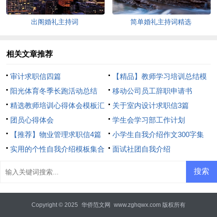
出阁婚礼主持词
简单婚礼主持词精选
相关文章推荐
审计求职信四篇
【精品】教师学习培训总结模
阳光体育冬季长跑活动总结
板8篇
移动公司员工辞职申请书
精选教师培训心得体会模板汇
关于室内设计求职信3篇
总8篇
团员心得体会
学生会学习部工作计划
【推荐】物业管理求职信4篇
小学生自我介绍作文300字集
实用的个性自我介绍模板集合
合7篇
面试社团自我介绍
6篇
Copyright © 2025
华侨范文网
www.zghqwx.com 版权所有