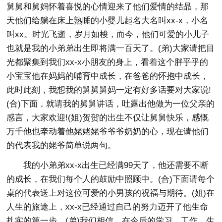
舅舅和舅妈怀着喜悦的心情迎来了他们爱情的结晶，那
天他们给躺在床上熟睡的小婴儿起名大名叫xx-x，小名
叫xx。时光飞逝，岁月如梭，而今，他们可爱的小儿子
也就是我的小弟弟出生即将满一百天了。(弟)大家请把目
光都聚集到我们xx-x小朋友的身上，看着这个胖乎乎的
小宝宝他在妈妈的哺育中成长，在爸爸的怀抱中成长，
此时此刻，我想我的舅舅舅妈一定有好多话要对大家说!
(合)下面，就请我的舅舅讲话，吐露出他做为一位父亲的
感言，大家欢迎!(姐)贺贺的出生不仅让舅舅快乐，感慨
万千他也牵动着他姥姥姥爷爷爷奶奶的心，现在请他们
的代表我的姥爷简单说两句。
我的小弟弟xx-x出生已经满99天了，他还需要不断
的成长，在我们每个人的鼓励中照顾中。(合)下面请每个
桌的代表送上对这位可爱的小男孩的祝福与期待。(姐)在
人生的旅途上，xx-x已经通过自己的努力迈开了他生命
扎实的第一步。(弟)我们相信，在今后的学习、工作、生