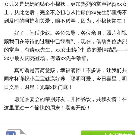
女儿又是妈妈的贴心小棉袄，更加热烈的掌声祝贺xx女
士，从此之后，完全不必担心从忙碌的xx先生那里得不
到及时的呵护和关爱，咱不稀罕，因为，小棉袄常在！
好了，闲话少叙。各位领导，各位亲朋，照片和视
频我们在等待的过程中已经看到，现在，借助各位热烈
的掌声，有请xx先生、xx女士精心打造的爱情结晶——
xx小朋友闪亮登场，有请xx先生致辞。
真可谓是言简意赅，幸福满怀！不多讲，让我们共
同举杯谨祝小宝宝健康好养，聪明可爱，今日喜星，明
日文星，财星！光耀x氏门庭！
愿光临宴会的亲朋好友，开怀畅饮，共叙友情！在
这里度过一个愉快的周末！宴会开始！