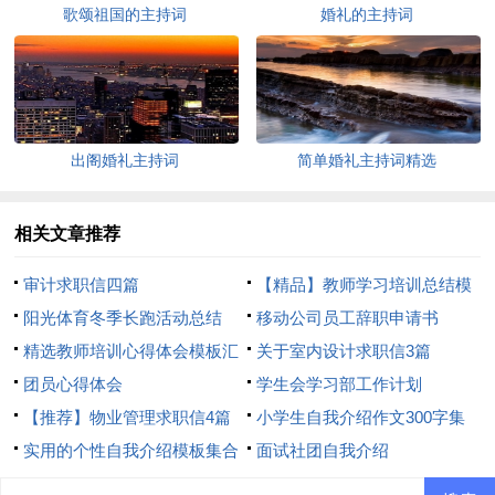
歌颂祖国的主持词
婚礼的主持词
出阁婚礼主持词
简单婚礼主持词精选
相关文章推荐
审计求职信四篇
【精品】教师学习培训总结模
阳光体育冬季长跑活动总结
板8篇
移动公司员工辞职申请书
精选教师培训心得体会模板汇
关于室内设计求职信3篇
总8篇
团员心得体会
学生会学习部工作计划
【推荐】物业管理求职信4篇
小学生自我介绍作文300字集
实用的个性自我介绍模板集合
合7篇
面试社团自我介绍
6篇