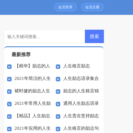
会员登录
会员注册
最新推荐
【精华】励志的人
人生格言励志
2021年简洁的人生
人生励志语录集合
生格言69条
褚时健的励志人生
励志的人生格言锦
励志语录汇总91句
41条
2021年常用人生励
通用人生励志语录
集60句
【精品】人生励志
人生贵在坚持励志
志语录48句
汇总58句
2021年实用的人生
人生格言的励志句
作文合集八篇
的国旗下讲话稿