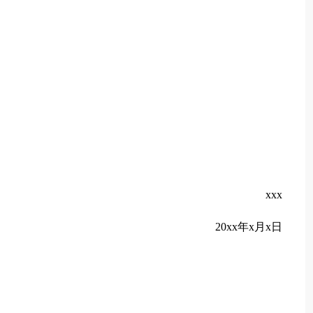
xxx
20xx年x月x日