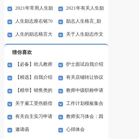
2021年常用人生励
2021年有关人生励
励志语录集锦55条
子
人生励志座右铭70
励志人生格言_励
志语录汇总55条
志语录38条
人生的励志格言大
关于人生励志作文
句
志名言
全
汇总10篇
猜你喜欢
【必备】幼儿教师
护士面试自我介绍
【精选】自我介绍
有关店铺转让协议
培训总结集合5篇
(汇编15篇)
【精华】销售类的
教师中级职称申请
的作文300字集锦八篇
书3篇
关于雇工受伤赔偿
工作计划模板集合
实习报告锦集六篇
书
有关自主实习申请
教师实习体会：因
协议书范本（精选3
七篇
邀请函
心得体会
书3篇
材施教
篇）