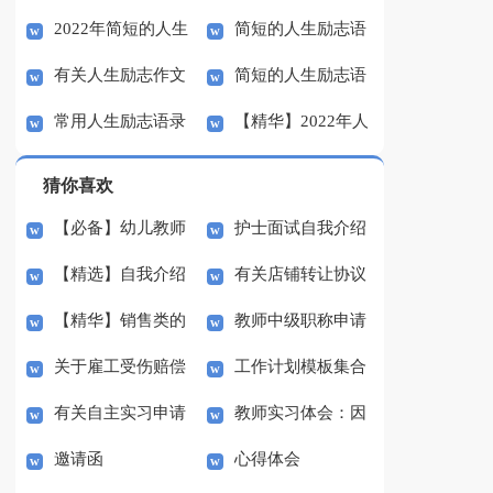
2022年简短的人生
简短的人生励志语
励志语录汇编32条
录集合58句
有关人生励志作文
简短的人生励志语
励志语录32条
录集合47条
常用人生励志语录
【精华】2022年人
五篇
录大集合56句
汇编37条
生励志语录33条
猜你喜欢
【必备】幼儿教师
护士面试自我介绍
【精选】自我介绍
有关店铺转让协议
培训总结集合5篇
(汇编15篇)
【精华】销售类的
教师中级职称申请
的作文300字集锦八篇
书3篇
关于雇工受伤赔偿
工作计划模板集合
实习报告锦集六篇
书
有关自主实习申请
教师实习体会：因
协议书范本（精选3
七篇
邀请函
心得体会
书3篇
材施教
篇）