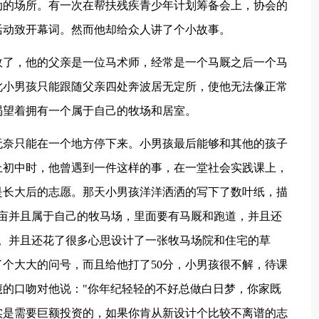
动的场所。有一次在帮扶残疾青少年计划筹备会上，协会的
活动致开幕词。然而他却给众人讲了个小故事。
故了，他的父亲是一位马术师，经常是一个马厩之后一个马
此小男孩只能跟随父亲四处奔波居无定所，使他无法像正常
渴望着拥有一个属于自己的牧场和居室。
无奈只能在一个地方停下来。小男孩最后能够和其他的孩子
上初中时，他曾遇到一件这样的事，在一堂社会实践课上，
是长大后的志愿。那天小男孩洋洋洒洒的写下了数叶纸，描
0亩并且属于自己的牧马场，里面要有马厩和跑道，并且还
宅。并且还花了很多心思设计了一张牧马场院和住宅的草
个大大的问号，而且给他打了50分，小男孩很不解，待课
的口吻对他说："你年纪轻轻的不好总做白日梦，你家既
实是需要巨额投资的，如果你肯从新设计个比较不离谱的志