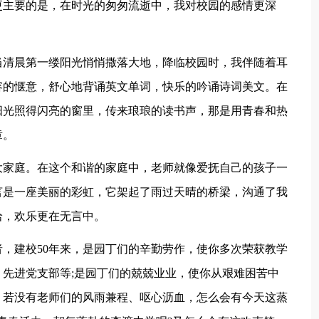
更主要的是，在时光的匆匆流逝中，我对校园的感情更深
当清晨第一缕阳光悄悄撒落大地，降临校园时，我伴随着耳
容的惬意，舒心地背诵英文单词，快乐的吟诵诗词美文。在
阳光照得闪亮的窗里，传来琅琅的读书声，那是用青春和热
章。
大家庭。在这个和谐的家庭中，老师就像爱抚自己的孩子一
言是一座美丽的彩虹，它架起了雨过天晴的桥梁，沟通了我
洽，欢乐更在无言中。
，建校50年来，是园丁们的辛勤劳作，使你多次荣获教学
先进党支部等;是园丁们的兢兢业业，使你从艰难困苦中
，若没有老师们的风雨兼程、呕心沥血，怎么会有今天这蒸