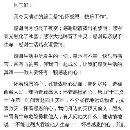
同志们：
我今天演讲的题目是“心怀感恩，快乐工作”。
感谢明月照亮了夜空；感谢朝霞捧出的黎明；感谢
春光融化了冰雪；感谢大地哺育了生灵；感谢母亲赐予
生命；感谢生活赠友谊爱情。
感谢生活中所发生的一切，幸运与不幸，快乐与痛
苦，富有与贫穷，伴我们一起成长，让我们感受生活的
真谛——做人要怀有一颗感恩的心！
怀着感恩的心，孔繁森呕心沥血，鞠躬尽瘁，造福
西藏人民，魂洒青藏高原；怀着感恩的心，唐山“十三义
士”在第一时间奔赴四川灾区，不分昼夜地运送物资，抗
震救灾；怀着感恩的心，我们身边的英模艾前文，烈火
中冒着生命危险勇救他人，有人问他为什么，他动情地
说：“不能让烈火吞噬他人生命！”；怀着感恩的心，我们