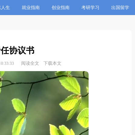
志人生
就业指南
创业指南
考研学习
出国留学
责任协议书
阅读全文
下载本文
0:33:33