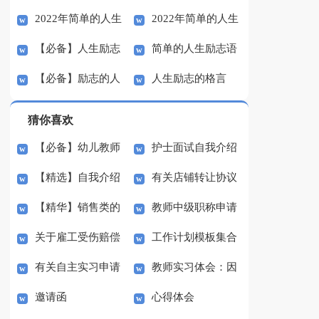
2022年简单的人生
2022年简单的人生
励志语录汇总68句
生励志语录36句
【必备】人生励志
简单的人生励志语
励志语录集锦38句
励志语录集锦37条
【必备】励志的人
人生励志的格言
语录大合集61条
录集锦36句
生格言44条
猜你喜欢
【必备】幼儿教师
护士面试自我介绍
【精选】自我介绍
有关店铺转让协议
培训总结集合5篇
(汇编15篇)
【精华】销售类的
教师中级职称申请
的作文300字集锦八篇
书3篇
关于雇工受伤赔偿
工作计划模板集合
实习报告锦集六篇
书
有关自主实习申请
教师实习体会：因
协议书范本（精选3
七篇
邀请函
心得体会
书3篇
材施教
篇）