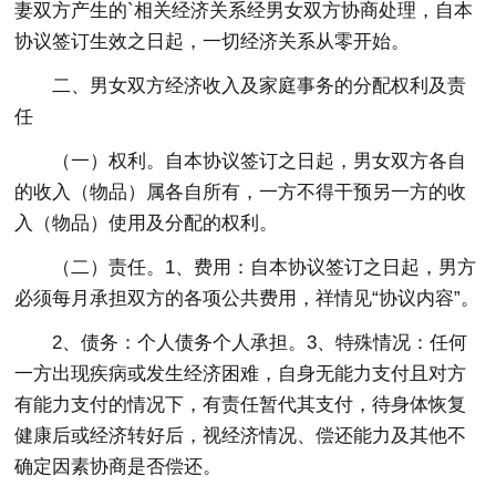
妻双方产生的`相关经济关系经男女双方协商处理，自本
协议签订生效之日起，一切经济关系从零开始。
二、男女双方经济收入及家庭事务的分配权利及责
任
（一）权利。自本协议签订之日起，男女双方各自
的收入（物品）属各自所有，一方不得干预另一方的收
入（物品）使用及分配的权利。
（二）责任。1、费用：自本协议签订之日起，男方
必须每月承担双方的各项公共费用，祥情见“协议内容”。
2、债务：个人债务个人承担。3、特殊情况：任何
一方出现疾病或发生经济困难，自身无能力支付且对方
有能力支付的情况下，有责任暂代其支付，待身体恢复
健康后或经济转好后，视经济情况、偿还能力及其他不
确定因素协商是否偿还。