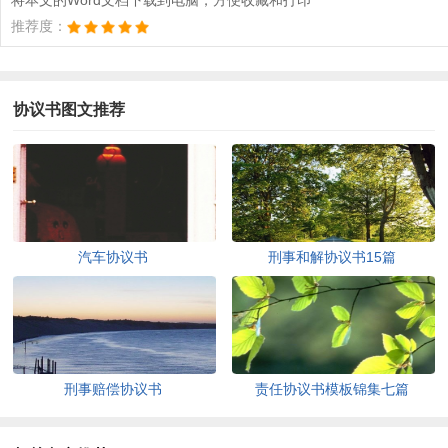
推荐度：
协议书图文推荐
汽车协议书
刑事和解协议书15篇
刑事赔偿协议书
责任协议书模板锦集七篇