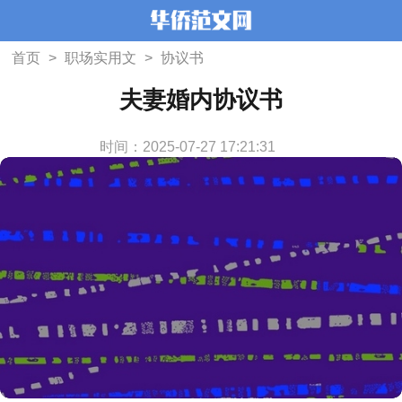
首页
>
职场实用文
>
协议书
夫妻婚内协议书
时间：2025-07-27 17:21:31