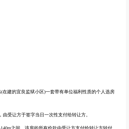
：
(在建的宜良监狱小区)一套带有单位福利性质的个人选房
0元)，由受让方于签字当日一次性支付给转让方。
m—140m之间，该房的所有价款由受让方支付给转让方转付