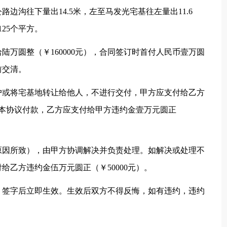
边沟往下量出14.5米，左至马发光宅基往左量出11.6
25个平方。
万圆整（￥160000元），合同签订时首付人民币壹万圆
日前交清。
户或将宅基地转让给他人，不进行交付，甲方应支付给乙方
未按本协议付款，乙方应支付给甲方违约金壹万元圆正
原因所致），由甲方协调解决并负责处理。如解决或处理不
乙方违约金伍万元圆正（￥50000元）。
。签字后立即生效。生效后双方不得反悔，如有违约，违约