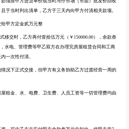
方必须按甲方进货单价或当时湾仔市场（市面）批发价回收
，且于当时列出清单，乙方于三天内向甲方付清相关款项。
交给甲方定金贰万元整
餐厅正式移交时，乙方再付壹拾伍万元（￥150000.00），余款叁
屋租金，水电、管理费等甲乙双方在办理完房屋租赁合同和工商
天内一次性付清。
业的情况下正式交接，但甲方有义务协助乙方过渡经营一周的
房屋租金、水、电费、卫生费、人员工资等一切管理费均由