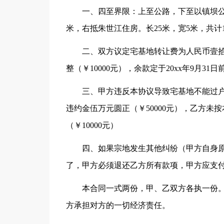
一、四至界限：上至公路，下至以镇坝公路
米，右抵朱世江住房。长25米，宽5米，共计1
二、双方议定宅基地转让费为人民币壹拾陆
整（￥10000元），余款定于20xx年9月31
三、甲方违反本协议导致宅基地不能过
违约金伍万元圆正（￥50000元），乙方
（￥10000元）
四、如果宗地发生其他纠纷（甲方自身
了，甲方必须退还乙方所有款项，甲方应支付给
本合同一式两份，甲、乙双方各执一份
方承担对方的一切经济责任。