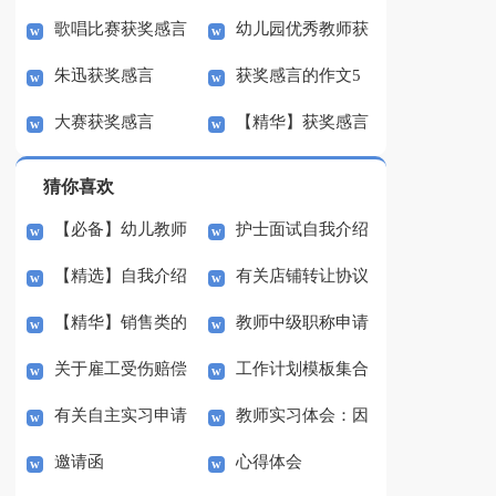
歌唱比赛获奖感言
幼儿园优秀教师获
发言稿
朱迅获奖感言
获奖感言的作文5
奖感言
大赛获奖感言
【精华】获奖感言
篇
的作文合集八篇
猜你喜欢
【必备】幼儿教师
护士面试自我介绍
【精选】自我介绍
有关店铺转让协议
培训总结集合5篇
(汇编15篇)
【精华】销售类的
教师中级职称申请
的作文300字集锦八篇
书3篇
关于雇工受伤赔偿
工作计划模板集合
实习报告锦集六篇
书
有关自主实习申请
教师实习体会：因
协议书范本（精选3
七篇
邀请函
心得体会
书3篇
材施教
篇）