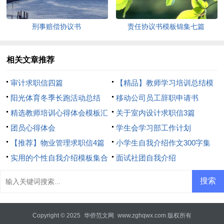
刑事赔偿协议书
责任协议书模板锦集七篇
相关文章推荐
审计求职信四篇
【精品】教师学习培训总结模
阳光体育冬季长跑活动总结
板8篇
移动公司员工辞职申请书
精选教师培训心得体会模板汇
关于室内设计求职信3篇
总8篇
团员心得体会
学生会学习部工作计划
【推荐】物业管理求职信4篇
小学生自我介绍作文300字集
实用的个性自我介绍模板集合
合7篇
面试社团自我介绍
6篇
Copyright © 2025
华侨范文网
www.zghqwx.com 版权所有