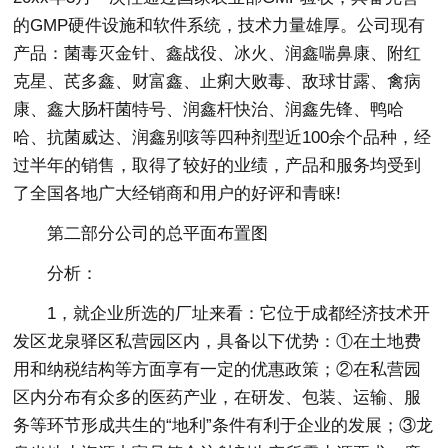
的GMP硬件设施和软件系统，技术力量雄厚。公司现有
产品：菌毒灭金针、鑫战役、冰火、润鑫喘鼻康、附红
克星、芪多鑫、财富鑫、止痢大败毒、敌球甘露、禽病
康、鑫大肠杆菌特号、润鑫杆快治、润鑫先锋、鸭哈
哈、抗菌威达、润鑫别咳等四种剂型近100余个品种，经
过半年的销售，取得了较好的业绩，产品和服务均受到
了全国各地广大经销商和用户的好评和青睐!
第二部分公司的总平面布置图
分析：
1，就企业所选的厂址来看：它位于成都经济技术开
发区龙泉驿区私营园区内，具备以下优势：①在土地费
用和纳税结构等方面享有一定的优惠政策；②在私营园
区内分布有众多的医药产业，在研发、包装、运输、服
务等环节形成共生的“地利”条件有利于企业的发展；③龙