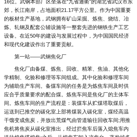
16位。武钢本部厂区坐落在“九省通衢”的湖北省武汉市东
郊，长江南岸，占地面积21.17平方公里。作为中国重要
的板材生产基地，武钢拥有矿山采掘、炼焦、烧结、冶
炼、轧钢及配套公辅设施等一整套先进的钢铁生产工艺
设备。在近50年的建设与发展过程中，为中国国民经济
和现代化建设作出了重要贡献。
第一站——武钢焦化厂
焦化厂由备煤、炼焦、回收、精苯、焦油、其他化
学精制、化验和修理等车间组成。其中化验和修理车间
为辅助生产车间。备煤车间的任务是为炼焦车间及时供
应合乎质量要求的配合煤。炼焦车间是焦化厂的主体车
间。炼焦车间的生产流程是：装煤车从贮煤塔取煤后，
运送到已推空的碳化室上部将煤装入碳化室，煤经高温
干馏变成焦炭，并放出荒煤气由管道输往回收车间;用推
焦机将焦炭从碳化室推出，经过拦焦车后落入熄焦车内