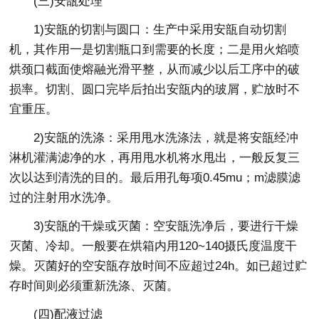
(三)安瓿处理
1)安瓿的切割与圆口：生产中采用安瓿自动切割
机，其作用一是切割瓶口到需要的长度；二是用火焰喷
烘颈口截面使熔融光滑平整，从而减少以后工序中的破
损率。切割、圆口完毕后拍出安瓿内的玻屑，贮放时不
宜重压。
2)安瓿的洗涤：采用甩水洗涤法，就是将安瓿经冲
淋机灌满滤净的水，再用甩水机将水甩出，一般反复三
次以达到清洗的目的。最后用孔每项0.45mu；m滤膜滤
过的注射用水洗净。
3)安瓿的干燥或灭菌：空安瓿洗净后，要进行干燥
灭菌、冷却。一般要在烘箱内用120~140摄氏度温度干
燥。灭菌好的空安瓿存放时间不应超过24h。如已超过贮
存时间则必须重新洗涤、灭菌。
(四)配液过滤