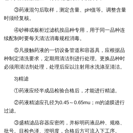
③药液混匀后取样，测定含量、pH值等。调整含量
时须经复核。
④砂棒或板柜过滤机按品种专用，用于同一品种连
续配制时要每天清洁消毒规程消毒。
⑤凡接触药液的一切设备管道和容器具，应根据品
种制定清洗要求，定期用清洁剂进行处理。更换品种时
必须用清洁剂处理，处理后应以注射用水洗涤至清洁。
3)精滤
①药液应经半成品检验合格后，才能进行精滤。
②药液精滤应孔径为0.45～0.65mu；m的滤膜进行
过滤。
③盛精滤品容器应密闭，并标明药液品种、规格、
批号。目检色泽、澄明度，合格后方可流入下工序。