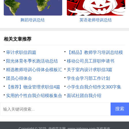
舞蹈培训总结
英语老师培训总结
相关文章推荐
审计求职信四篇
【精品】教师学习培训总结模
阳光体育冬季长跑活动总结
板8篇
移动公司员工辞职申请书
精选教师培训心得体会模板汇
关于室内设计求职信3篇
总8篇
团员心得体会
学生会学习部工作计划
【推荐】物业管理求职信4篇
小学生自我介绍作文300字集
实用的个性自我介绍模板集合
合7篇
面试社团自我介绍
6篇
Copyright © 2025
华侨范文网
www.zghqwx.com 版权所有