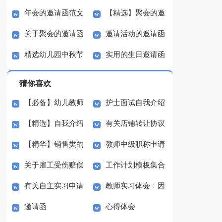
年会的邀请函范文
【精选】聚会的邀
函范文汇总6篇
邀请函范文汇总九篇
关于聚会的邀请函
邀请活动的邀请函
汇总六篇
请函范文汇总5篇
精选幼儿园中秋节
实用的生日邀请函
范文汇总5篇
范文汇总6篇
邀请函三篇
范文集锦五篇
猜你喜欢
【必备】幼儿教师
护士面试自我介绍
【精选】自我介绍
有关店铺转让协议
培训总结集合5篇
(汇编15篇)
【精华】销售类的
教师中级职称申请
的作文300字集锦八篇
书3篇
关于雇工受伤赔偿
工作计划模板集合
实习报告锦集六篇
书
有关自主实习申请
教师实习体会：因
协议书范本（精选3
七篇
邀请函
心得体会
书3篇
材施教
篇）