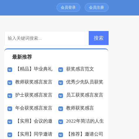
会员登录
会员注册
最新推荐
【精品】毕业典礼
获奖感言范文
教师获奖感言发言
优秀少先队员获奖
邀请函模板集锦六篇
护士获奖感言发言
员工获奖感言发言
稿
感言
年会获奖感言发言
教师获奖感言
稿
稿
【实用】会议的邀
2022年简洁的人生
稿
【实用】同学邀请
【推荐】邀请公司
请函范文汇总10篇
励志语录29条