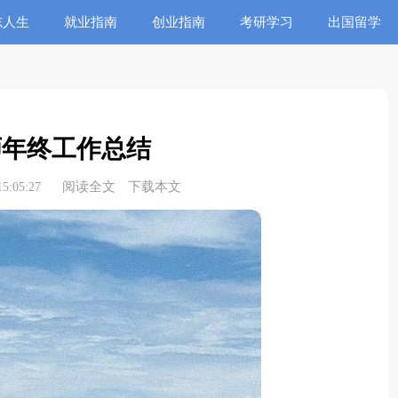
志人生
就业指南
创业指南
考研学习
出国留学
师年终工作总结
阅读全文
下载本文
5:05:27