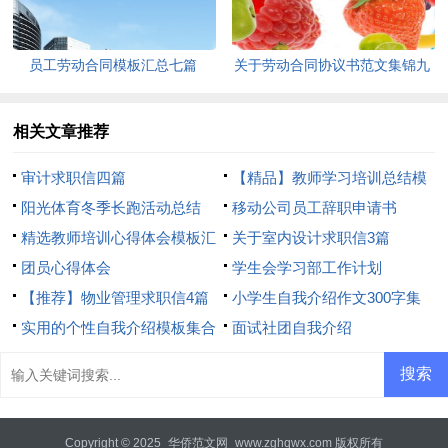
员工劳动合同模板汇总七篇
关于劳动合同协议书范文集锦九
篇
相关文章推荐
审计求职信四篇
【精品】教师学习培训总结模
阳光体育冬季长跑活动总结
板8篇
移动公司员工辞职申请书
精选教师培训心得体会模板汇
关于室内设计求职信3篇
总8篇
团员心得体会
学生会学习部工作计划
【推荐】物业管理求职信4篇
小学生自我介绍作文300字集
实用的个性自我介绍模板集合
合7篇
面试社团自我介绍
6篇
Copyright © 2025
华侨范文网
www.zghqwx.com 版权所有