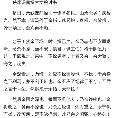
缺席课间操古文检讨书
是日，余缺课间操而于饭堂餐也。由余念操而疾餐
之。然不幸，滚汤落于余指，速起炮，疼极。余欲操，
奔于场上，至疼而不顾。
悲乎！然余至场上时，操已矣。余乃忐忐不安而返
班。念余不操而坐不安，惧君（班主任）检于队伍乃
起，于廊观之。果中，不操男者，十者又余。余大骇，
悔之，晚矣！
余深责之，乃悔，勿应不操而餐也。不操，于余身
之不利焉，亦不利于班也。余不应至纪律于不存，至君
之言于耳边。然起泡于余指，天罪也！
然后余悟之深也，餐而不见他人，乃余馋疾也。余
将改之：餐而不操也，乃余之轻也，余将重之。余宁饥
而操，改顽疾，定不缺操焉。此乃余之初犯，亦终矣！