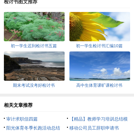
检讨书图文推荐
初一学生迟到检讨书五篇
初一学生检讨书汇编10篇
期末考试没考好检讨书
高中生体育课旷课检讨书
相关文章推荐
审计求职信四篇
【精品】教师学习培训总结模
阳光体育冬季长跑活动总结
板8篇
移动公司员工辞职申请书