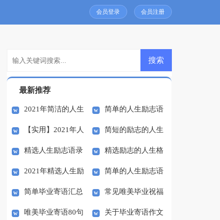
会员登录
会员注册
最新推荐
2021年简洁的人生
简单的人生励志语
【实用】2021年人
简短的励志的人生
励志语录摘录54条
录70句
精选人生励志语录
精选励志的人生格
生励志语录集锦55句
格言97条
2021年精选人生励
简单的人生励志语
46条
言集合84句
简单毕业寄语汇总
常见唯美毕业祝福
志语录摘录34句
录大集合58句
唯美毕业寄语80句
关于毕业寄语作文
50句
寄语（精选30句）