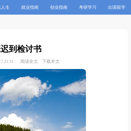
志人生
就业指南
创业指南
考研学习
出国留学
班迟到检讨书
阅读全文
下载本文
7:22:31